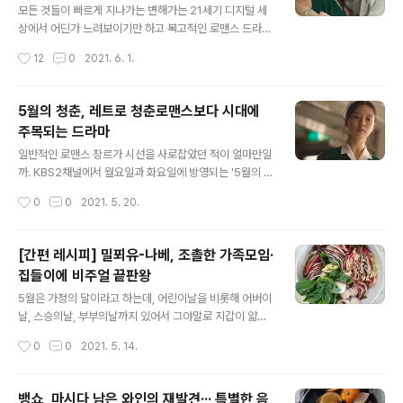
로도 먹을 수 있고, 집에서 서양식 요리를 했을 때 함께 곁
모든 것들이 빠르게 지나가는 변해가는 21세기 디지털 세
들여 먹을 수 있는 피클을 만들어보기로 해요. 얼마전 지인
상에서 어딘가 느려보이기만 하고 복고적인 로맨스 드라마
으로부터 뜻하지 않게 받게 된 오이 한박스... 보기만 해도
로 생각되는 드라마 한편이 있다. KBS2의 월화드라마인
작성시간
12
0
2021. 6. 1.
겁이 날 정도로 한박스 50개의 위용이 대단합니다. 어떻게
'오월의 청춘'이라는 드라마는 12부작으로 예정돼 있는 드
해서 먹을까 고민..
라마는 6월 1일 10회가 방영되면 마지막 2회를 남겨둔 상
태다. 레트로 감성이 흠뻑 배어나오는 드라마인 '오월의 청
5월의 청춘, 레트로 청춘로맨스보다 시대에
춘'은 단순하게 로맨스 장르의 작품이었다면 시선을 끌지
주목되는 드라마
못했을수도 있었을 듯하다. 시청하는가 아닌가 하는 것은
글 내용
시청자의 몫이니 좋고 나쁘고를 평가하기에 앞서 요즘에는
일반적인 로맨스 장르가 시선을 사로잡았던 적이 얼마만일
트랜드가 진부한 로맨스 장르가 인기를 끌지는 않는 시기
까. KBS2채널에서 월요일과 화요일에 방영되는 '5월의 청
이니 말이다. 그럼에도 드라마 '오월의 청춘'이라는 드라마
춘'이라는 드라마다. 한때 응팔 드라마가 인기를 몰아쳤던
작성시간
0
0
2021. 5. 20.
가 처음부터 눈길을 끌었던 까닭은 우리 현대사의 가장 큰
때가 있었다. 케이블 채널인 tvN에서 방영됐던 '응답하라
아픔이자 통곡의 시간으로 기록될 수 있..
시리즈'의 드라마였는데, 대체적으로 1980년 후반대의 대
중적인 문화와 결부된 레트로 로맨스라 해도 될법한 드라
[간편 레시피] 밀푀유-나베, 조촐한 가족모임·
마에 해당한다. 헌데, KBS2 월화드라마로 방영되는 12부
집들이에 비주얼 끝판왕
작 드라마인 '5월의 청춘'은 기존에 인기를 모았던 응팔 시
글 내용
리즈의 드라마와는 로맨스 부분에서는 교집합이 형성되지
5월은 가정의 달이라고 하는데, 어린이날을 비롯해 어버이
만 전혀 다른 유형의 드라마다. 정치적, 사회적 이슈들이 한
날, 스승의날, 부부의날까지 있어서 그야말로 지갑이 얇아
데 모아져 있는 1980년의 광주의 모습을 담아내고 있다.
지는 12달 중 한달이기도 할 겁니다. 코로나19 여파로 쉽
작성시간
0
0
2021. 5. 14.
가장 중심을 이루고 있는 것이 황희태(이도현)-김명희(고
사리 어디로 여행을 가기도 어려워진 요즘에는 집콕이 대
민시)-이수찬(이상이)-이수련..
세기도 합니다. 당연히 외식보다는 이제는 집에서 직접 음
식을 해먹는 집밥문화가 많아졌다고 여겨져요. 매일매일
뱅쇼, 마시다 남은 와인의 재발견··· 특별한 음