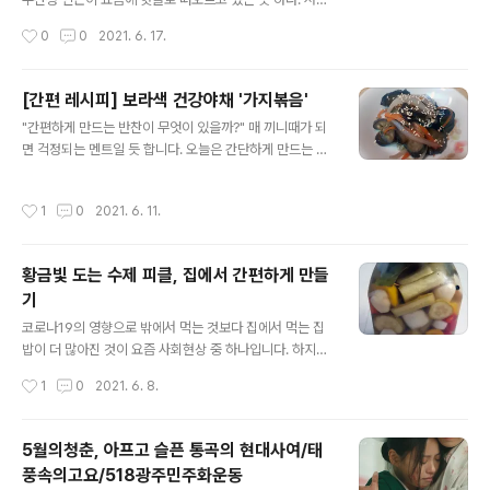
한데, 간단하게 할 수 있는 반찬들이 어떤게 있을까요. 간편
마포에서 멀지 않은 곳이기도 하고, 여의도에서도 20여분
작성시간
0
0
2021. 6. 17.
식으로 집에서 해먹을 수 있는 몇가지 반찬요리들을 소개
이면 갈 수 있는 곳이 행주산성이다. 특히 이곳은 몇년전부
해 봤었는데, 이번 포스팅에서도 역시 아주..
터 한강변을 새롭게 정비해서 공원화해서인지 찾는 사람들
이 많은 곳이다. 더욱이 자동차를 가지고 가족나들이를 하
[간편 레시피] 보라색 건강야채 '가지볶음'
기에도 꽤 인기있는 곳이다. 서울 인근으로 식당가를 찾으
글 내용
"간편하게 만드는 반찬이 무엇이 있을까?" 매 끼니때가 되
려고 하면 주차전쟁을 방불케하지만, 행주산성에서 가까운
면 걱정되는 멘트일 듯 합니다. 오늘은 간단하게 만드는 가
한강 가까운 곳에는 대규모 주차장이 마련돼 있어서 드라
지볶음을 소개해 볼까 해요. 초간단 20여분이면 완성되는
이브를 즐기는 연인들이 많이 찾기도 하고, 특히 주말을 맞
가지볶음요리입니다. 가지는 건강야채로 많이 알려져 있는
아 가족들이 삼삼오오 모이는 곳이기도 하다. 더욱이 요즘
작성시간
1
0
2021. 6. 11.
데, 특히 다른 야채들과는 달리 색깔이 보라색이라서 신기
에는 행주산성 인근에 많은 카페들이 들어서고 있어 젊은
한 야채이기도 해요. 여러가지 효능들이 있기는 한데, 특히
층들의 유입이 많은 것도 사실이다. 몇년 전까지..
보라색에는 안토시아닌이 풍부하다고 합니다. 다들 아시겠
황금빛 도는 수제 피클, 집에서 간편하게 만들
죠? 안토시아닌 ^^ 냉장고를 열어보니 반찬될 것은 별로 없
기
고, 오래 보관돼 있던 가지가 눈에 띄었어요 ㅜㅜ 얼마 오래
글 내용
됐던지 쭈글쭈글렁. 신기하게도 다른 야채들과 달리 가지
코로나19의 영향으로 밖에서 먹는 것보다 집에서 먹는 집
는 냉장보관하면 그래도 꽤 오래 보관되는 야채이기도 하
밥이 더 많아진 것이 요즘 사회현상 중 하나입니다. 하지만
다는 생각을 하곤 합니다. 이제부터 어떻게 먹을까 고민하
상대적으로 밖에서 사먹을 때에는 식당에서 주문만 하면
작성시간
1
0
2021. 6. 8.
다가 그냥 볶음으로 해서 먹기로 결정~..
간단하게 끼니를 해결할 수 있었지만, 집에서 먹는 것은 사
정이 다르죠. 매일처럼 반찬을 걱정해야 하기 때문입니다.
혹자는 이런 말을 하기도 할 듯해요. '매일 먹는 건데, 그냥
5월의청춘, 아프고 슬픈 통곡의 현대사여/태
밥이나 해서 먹으면 되지 않겠어?' 음식을 해보지 않고서야
풍속의고요/518광주민주화운동
어디서 나오는 자신감일런지... 오늘은 간단하게 밑반찬으
글 내용