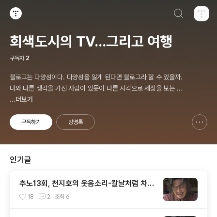
검색하기
티스토리
회색도시의 TV...그리고 여행
구독자
2
블로그는 다양성이다. 다양성을 잃게 된다면 블로그라 할 수 있을까.
나와 다른 생각을 가진 사람이 있듯이 다른 시각으로 세상을 보는 사
람도 있다. 그것이 진리가 아닐까
...더보기
구독하기
방명록
신고하기 레이어
열기
인기글
추노13회, 천지호의 웃음소리-칼날처럼 차갑
다
18
2
조회
6