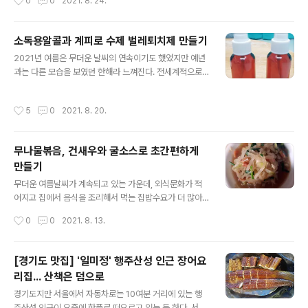
0
0
2021. 8. 24.
말이예요. 오곡이 익어가는 가을은 예로부터 천고마비의
있다. 공교롭게도 두 개의 사극드라마는 높은 시청율을 보
계절이라고도 합니다. 온몸이 마비되는 그 마비가 아니라
이며 배우 최수종을 정통사극의 왕좌에 올려놓기도 한 ..
하늘이 높고 말이 살찐다는 말이죠. 풍요의 계절에 간편하
소독용알콜과 계피로 수제 벌레퇴치제 만들기
게 집에서 즐길 수 있는 영양식 하나 올려볼까 합니다. 이미
글 내용
지나버린 듯하기도 한데, 전복내장죽을 소개해 봅니다. 쌀
2021년 여름은 무더운 날씨의 연속이기도 했었지만 예년
만으로 하는 흰쌀죽이야 속이 불편한 식구가 있으면 많이
과는 다른 모습을 보였던 한해라 느껴진다. 전세계적으로
들 하는 요리라서 쉽게 할 수 있겠지만, 야채나 고기류가 들
기후변화의 현상이 세계 곳곳에서 나타나고 있다는 뉴스를
어가는 죽 요리는 집에서 하기엔 왠지 어려워 보일 것 같은
들을 때마다 인간이 환경을 얼마나 파괴하고 있었는지 새
작성시간
5
0
2021. 8. 20.
메뉴 중 하나가 아닐까 싶기도 ..
삼스레 반성하게 되기도 했던 한해다. 8월의 중순을 지나
는 시기에 지난 주 비가 와서였던지 무더위가 한층 기세가
꺾인 듯한 선선함마저 들기도 하는 날씨인데, 특히 올해 여
무나물볶음, 건새우와 굴소스로 초간편하게
름에는 눈에 띄게 달라진 것이 바로 무더위의 불청객인 모
만들기
기가 보이지 않는다는 점이다. 대도시 특히 서울에서 뇌염
글 내용
모기가 발생했다는 소식은 올해 여름을 지나면서 찾아볼
무더운 여름날씨가 계속되고 있는 가운데, 외식문화가 적
수 없던 하나의 특이점이라 여겨지기도 하다. 올해 여름에
어지고 집에서 음식을 조리해서 먹는 집밥수요가 더 많아
는 비가 많이 내리지 않았던 탓에 습하고 고인 물이 많지 않
지게 됨에 따라 힘들어지는 건 역시 주부들일 겁니다. 요즘
작성시간
0
0
2021. 8. 13.
아 모기가 서식하는 환경이 만들어지지 않았던..
에는 남자들도 간단한 요리는 할 수 있는 실력들이다보니
신세대 부부들은 집에서 요리하는 것도 함께 해나갈 듯 해
보이기도 하지만 역시나 요리는 엄마듯이 몫이 많은 일이
[경기도 맛집] '일미정' 행주산성 인근 장어요
죠. 매 끼니마다 걱정해야 하는 건 뭐니뭐니해도 반찬일 거
리집... 산책은 덤으로
예요. 밥이야 사실 전기밥솥에 쌀을 넣어서 잘 하면 그만이
글 내용
지만 밥상에 올라가는 반찬은 매일 똑같을 수 없으니 걱정
경기도지만 서울에서 자동차로는 10여분 거리에 있는 행
하지 않을 수 없겠죠. 나물요리를 오물조물 묻히기도 할 듯
주산성 인근이 요즘에 핫플로 떠오르고 있는 듯 하다. 서울