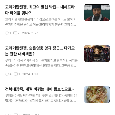
음이 적잖게 가는 사람이 있는 반면에 적혀 생면부지 사람
고려거란전쟁, 최고의 빌런 박진··· 대하드라
으로 여겨지는 불친의 관계에 있는 사람도 있다. 자신은 어
마 타이틀 맞나?
떤 사람으로 기억되길 바라는가. 예전에는 흔해 술자리를
글 내용
함께 하면 동료가 어떤 사람인지, 혹은 상사가 어떤 사람인
고려 거란 전쟁 관용의 리더십으로 고려를 하나로 모아 거
지, 아랫직원이 어떤 성향인지를 알 수 있다는 말을 많이 하
란과의 전쟁을 승리로 이끈 고려의 황제 현종과 그의 정치
곤 했었지만, 세월이 바꿔 회사에서 회식이라는 문화가 적
스승이자 고려군 총 사령관이었던 강감찬의 이야기를 담은
작성시간
1
2
2024. 2. 26.
잖게 자취를 감추고 있는 것도 급격하..
드라마 시간 토, 일 오후 9:15 (2023-11-11~) 출연 김동
준, 최수종, 지승현, 이원종, 김재민, 한재영, 이지훈, 장인
섭, 주석태, 류성현, 이철민, 김산호, 주연우, 서재우, 정호
고려거란전쟁, 숨은영웅 양규 장군... 다가오
빈, 이재구, 곽민석, 이도국, 조상기, 김중돈, 김선빈, 김혁,
는 전란 대비책은?
김준배, 이상홍, 박정환, 김구택, 조희봉, 김정학, 한승현, 박
글 내용
유승, 이시아, 하승리, 조승연, 김오복, 백성현, 이민영, 공정
우리나라 삼국 역사에서 신비롭기도 하고 진취적인 국가를
환, 이풍운, 오재영, 윤복인, 이재용, 강신일 채널 KBS2 K
손꼽는다면 단연 고구려라는 나라일 듯 하다. 그만큼 강성
BS2채널에서 방영되는 에 대해 시청자들의 반응이 대다수
한 국가이기도 했거니와 만주에 이르는 광활한 영토를 지
작성시간
4
1
2024. 1. 18.
실망스럽다가 많다. 이같은 반응은..
닌 나라였기 때문이다. 고구려 패망 후 정통성을 이은 나라
가 발해다. 해동성국으로 연호를 바꾸며 고구려의 정통성
을 이어가게 되지만, 발해는 거란의 침략으로 패망하게 되
전복내장죽, 계절 바뀌는 때에 몸보신으로~
고 통일신라 역시 발해 멸망이후에는 신라와 후백제, 후고
글 내용
무더운 여름날씨가 한풀 꺾인 듯한 날씨입니다. 동양의 24
구려 삼국으로 나뉘졌다가 고려로 통일됐다. 고려는 발해
절기는 대단하다는 생각이 들게 하기도 합니다. 8월 초 입
유민을 흡수하며 고구려의 정통성을 이어가는 국가로 자리
추를 지나 8월 23일 처서를 지나니 여름의 뜨겁던 햇살도
매김하기도 한 국가다. 국내 사극드라마에서 고려를 건국
누그러져 이른 새벽과 저녁에는 차가운 바람도 불곤 하니
한 태조 왕건의 이야기와 발해건국에 대해선 익히 알려져
작성시간