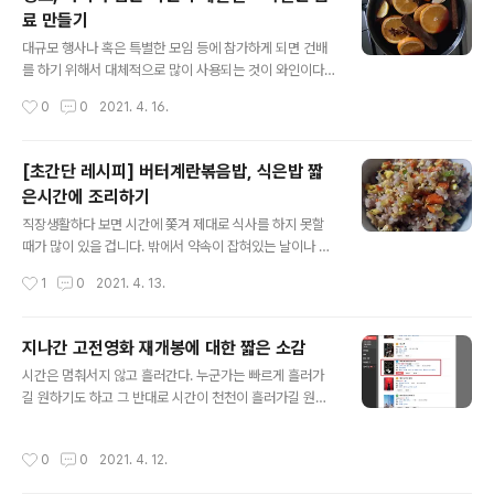
식구들 식사를 준비해야 하는 주부님들의 고민은 다른 어
료 만들기
느해보다도 더 많아졌다고 해도 과언은 아닐듯... 간혹 간단
글 내용
하게 집에서 해먹을 수 있는 음식들을 소개해보곤 하는데,
대규모 행사나 혹은 특별한 모임 등에 참가하게 되면 건배
나름대로는 '30분만에 뚝딱 반찬만드는 레시피'를 소개해
를 하기 위해서 대체적으로 많이 사용되는 것이 와인이다.
왔습니다. (거창하기는 ㅎ) 이번 포스팅은 집에서도 맛깔나
코로나19 바이러스로 인해서 모임과 만남 등이 자제된 지
작성시간
0
0
2021. 4. 16.
고 화려하게 만들어먹을 수 있는 초간단한 '밀푀유-나베'를
어느덧 2년이 지나고 있어 과거에 비해서 이런 큰 행사들
소개해 봅니다. 언뜻 음식이름만 들으면..
이 많이 사라진 게 사실이다. 그럼에도 특별한 날을 기념하
기 위해서 와인 한두잔을 하고 꼭 3분의2나 절반 정도는
[초간단 레시피] 버터계란볶음밥, 식은밥 짧
와인이 남게 돼 코로크 마개로 꼭꼭 막아 보관하기도 한다.
은시간에 조리하기
와인이라는 게 오래될수록 좋다고는 하지만, 알아야 할 점
글 내용
은 일단 코로크 마개가 개봉되고 난 후에는 오래 보관한다
직장생활하다 보면 시간에 쫓겨 제대로 식사를 하지 못할
고 해서 좋은 와인으로 남게 되는 건 아니라는 점이다. 또
때가 많이 있을 겁니다. 밖에서 약속이 잡혀있는 날이나 혹
와인 숙성이 끝나고 상업적으로 판매하기 위해서 와인병에
은 회사 회식 등으로 식사를 해결하는 날이 늘 있는 것도 아
작성시간
1
0
2021. 4. 13.
들어가게 되면 오래될수록 좋은 건 아니라는 얘기도 있다.
니고, 일주일에 한두번은 꼭 집에서 밥을 해 먹게 됩니다.
즉 오크통에서 그대로 숙성된다면..
식사를 위해서 재료를 준비하는 게 그리 간단한 일이 아니
죠. 오죽하면 주부들이 이른 저녁 장을 봐서 식사를 준비하
지나간 고전영화 재개봉에 대한 짧은 소감
는 시간이 힘들다는 말이 나올까요. 모든 일이 귀찮을 때에
글 내용
시간은 멈춰서지 않고 흘러간다. 누군가는 빠르게 흘러가
간단하게 패스트푸드를 이용하는 방법도 있겠지만, 집에서
길 원하기도 하고 그 반대로 시간이 천천이 흘러가길 원하
밥을 해 먹어야 한다면? 초간편 레시피 하나를 소개해 볼까
는 사람도 있다. 하지만 시간의 초침은 빠르지도 그렇다고
합니다. 절대 실패할 확률이 제로에 가까울 듯 합니다. 우선
느리게 흐르지도 않고 늘 일정하게 지나친다. 문득 영화사
밥을 찾아보니 아침에 급하게 차려먹고 남은 식은밥이 전
작성시간
0
0
2021. 4. 12.
이트에서 지나간 영화가 재개봉한다는 안내를 보게 됐다.
부네요ㅜㅜ 식재료라고 해야 별것도 없고, 냉장고를 열어
오랜 영화지만 중학교 때에 봤었던 영화로 기억이 된다. 늦
보면 가장 많이 흔하게(?)..