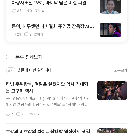
아랑사또전 19회, 마지막 남은 미결 파일!...
아랑 죽음에 대한 진실은?
67
0
조회
4
동이, 허무했던 나비열쇠 주인공 장옥정vs위
기의 긴장감 넘치던 동이의 정체
23
2
조회
3
분류 전체보기
주요 글 목록
댓글에 대한 알립니다
모두보기
공지
티빙 우씨왕후, 결말은 알겠지만 역시 기대되
는 고구려 역사
글 내용
온라인동영상서비스 티빙(TVING)에서 '우씨왕후'가 지난
8월 31일 공개됐다. 공개된 것은 파트1로 1화에서 4화까
지며, 9월 12일에 파트2가 공개될 예정이다. 고구려라는
작성시간
7
7
2024. 9. 3.
역사적 배경에 여성을 주인공을 내세운 드라마라는 점에서
방영이 시작되기 전부터 관심을 끌었던 드라마였는데, 파
트 1과 파트 2초 두차례에 걸쳐 공개되고 있다. 고구려라는
호감과 비호감의 차이... 상대방 입장에서 생각