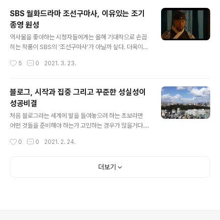
은 시간 시내에서 번화했던 커다란 극장에서 대형스크린을
SBS 월화드라마 조선구마사, 이유있는 조기
통해서 보게 됐던 '바람과 함께 사라지다'라는 영화였는데,
종영 원성
어린 나이에 스크린에서 봤었던 영화의 웅장함과 감회는
글 내용
충격이라 할만했던 경험이기도 했었다. 시간이 지나서 현
역사물을 좋아하는 시청자들에게는 올해 기대작으로 손꼽
대는 연간 수많은 영화들이 제작되고 상영되며 관객들과
히는 작품이 SBS의 '조선구마사'가 아닐까 싶다. 더욱이
만난다. 그 편수를 다 헤어릴 수 없을만큼 극장에서 상영되
가장 드라마틱한 역대 조선의 임금인 조선 3대 왕인 태종
작성시간
5
0
2021. 3. 23.
는 영화편수도 많아진 것이 사실이다. 장르 또..
이방원 시기를 소재로 미스테리한 존재을 등장시켰으니 일
단은 귀가 솔깃하게 돌아가는 조합이라 할만하다. 넷플렉
스를 통해 익히 좀비소재의 시즌드라마 '킹덤'이 흥행에 성
블로그, 시작과 집중 그리고 꾸준한 성실성이
공한 바 있어서 새로운 생귀를 등장시켰다는 점에선 흥미
성공비결
로운 조합이라 볼 수 있어 보이기도 하다. 하지만 첫발을 내
글 내용
디딘 모습부터가 무리수에 가까운 모습이라 적잖게 실망감
처음 블로그라는 세계에 발을 들여놓으려 하는 초보라면
이 드는 것도 사실이다. 조선의 3대 왕인 태종 이방원은 조
어떤 것들을 준비해야 하는가 고민하는 경우가 많을거다.
선을 건국한 아버지인 태조 이성계와는 달리 고려를 지탱
어떤 주제로 해야 할지를 정하는 것도 쉽지가 않을 것이고,
작성시간
0
0
2021. 2. 24.
해온 충신 정몽주를 살해한 인물로 익히 알려져 있기도 하
어떻게 운영할 것인지 그리고 가장 중요한 노출을 최대화
려니와 조선이 건국되고 나서도 법치로 조선의 ..
하는 방법도 찾아봐야 할 것이니 말이다. 최근에 블로그를
처음 시도해보려 하는 분이 여러가지로 물어보곤 하지만,
더보기
전략적으로 블로그를 운영해보진 않았던 터라 어떻게 운영
해야 하는지에 대해선 선뜻 답을 주기가 애매해진다. 처음
으로 블로그를 시작한 것이 10여년이 훌쩍 지났다. 방문자
도 많았고, 한때는 한달 수익이 남들이 말하는 파워블로거
까지는 아니더라도 하루 방문자가 2~3만명에 평균적으로