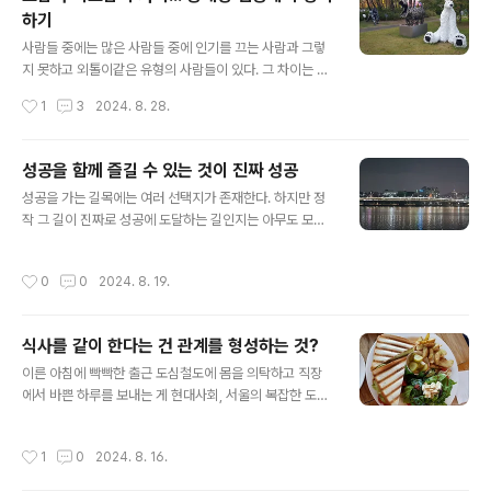
나라는 한국사, 아니 역사라는 측면을 배제하더라도 한국
하기
인이라면 왠지 모를 신비로움과 웅장함을 갖고 있던 우리
글 내용
역사의 자긍심이 먼저 생겨나게 하는 고대사에 속하는 국
사람들 중에는 많은 사람들 중에 인기를 끄는 사람과 그렇
가다. 그렇지만 애석하게도 현대를 살아가는 우리들에겐
지 못하고 외톨이같은 유형의 사람들이 있다. 그 차이는 어
많은 부분 고구려하는 시대에 대해서는 놓치고 있는 부분
디에서 생겨나는 걸까? 간단하게 말해서 말하는 태도나 행
작성시간
1
3
2024. 8. 28.
들이 많을 거이라 생각되는 아쉬움이 들기도 한다. 역사는
동을 보면 '그렇다'고 말할 수 있겠다. 하지만 말하는 태도,
지배하는가 지배당하는가에 따라서 유실되..
혹은 행동을 어떤 기준으로 설명해야 할지 막막하기만 하
다. 개인적으로도 그다지 인기가 없을 것 같은 사람임에도
성공을 함께 즐길 수 있는 것이 진짜 성공
불구하고 많은 사람들에게 인기를 끄는 혹은 관심을 끄는
글 내용
성공을 가는 길목에는 여러 선택지가 존재한다. 하지만 정
사람을 볼 때가 많다. 사무직 그중에서도 사람들을 만나는
작 그 길이 진짜로 성공에 도달하는 길인지는 아무도 모른
직업군에 속하다 보니 다양한 사람들을 만나볼 수 있는 기
다. 단지 사람들은 자신의 결정에 따라서 그 길로 가는 것이
회가 많은데, 인기를 끄는 유형의 사람들에겐 이유를 발견
성공할 수 있는 것이라 굳게 확신하는 것이 전부다. 그런 갈
하게 된다. 호감을 유발하는 사람의 첫번째 유형에는 자신
작성시간
0
0
2024. 8. 19.
림길에 서서 성공 혹은 실패를 경험하게 되기도 하고 어떤
이 말하고자 하는 바를 또렷히 밝히고 말하는 사람들이 그
사람들은 실패의 경험을 토대로 다시 시작하는 사람도 있
러하다. 자신감이 결여된 듯한 말로 ..
지만, 다른 이면의 사람들은 좌절의 나락에서 빠져나오지
식사를 같이 한다는 건 관계를 형성하는 것?
못하기도 한다. 성공으로 가는 길은 어떤 것일까? 많은 재
글 내용
화를 얻거나 혹은 명성을 쌓은 사람들은 저마다의 경험을
이른 아침에 빡빡한 출근 도심철도에 몸을 의탁하고 직장
기반으로 '성공스토리'를 다른 사람들에게 전해주기도 하
에서 바쁜 하루를 보내는 게 현대사회, 서울의 복잡한 도시
고 수많은 저서를 발간한다. 새롭게 도전하는 사람들은 그
에서 살아가는 사람들의 일상이다. 많은 시간이 지나고 적
들의 이야기나 조언을 통해서 자신의 성공을 위한 발판으
잖은 이직을 통해 관계를 맺은 사람도 적잖게 많을 것이고,
작성시간
1
0
2024. 8. 16.
로 삼기도 하는 경우도 있겠다. 십수년을..
현재의 직장에서 우연스레 마음이 맞는 사람을 찾는 이들
도 많을 것이다. 사람과 사람의 관계에서 어떤 사람에겐 마