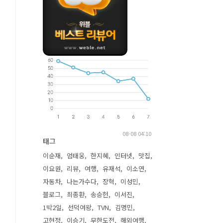
08-08 04:10
태그
이순재
엄태웅
한지혜
인터넷
맛집
이요원
리뷰
여행
유재석
이소연
자동차
나는가수다
장혁
이성민
블로그
최종환
송승헌
이서진
1박2일
선덕여왕
TVN
김명민
고현정
이승기
무한도전
해외여행