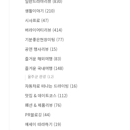
일반드라마리뷰
(830)
생활이야기
(210)
시사프로
(47)
버라이어티리뷰
(414)
기분좋은현장미팅
(77)
공연 행사리뷰
(15)
즐거운 해외여행
(83)
즐거운 국내여행
(148)
울주군 관광
(12)
자동차로 떠나는 드라이빙
(16)
맛집 & 데이트코스
(112)
패션 & 제품리뷰
(76)
PR블로깅
(44)
에세이 따라하기
(19)