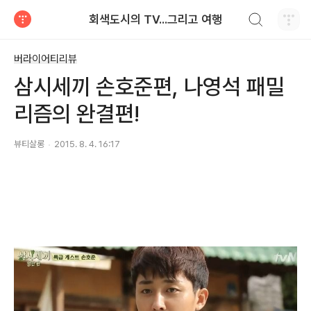
검색하기
회색도시의 TV...그리고 여행
티스토리
버라이어티리뷰
삼시세끼 손호준편, 나영석 패밀
리즘의 완결편!
뷰티살롱
2015. 8. 4. 16:17