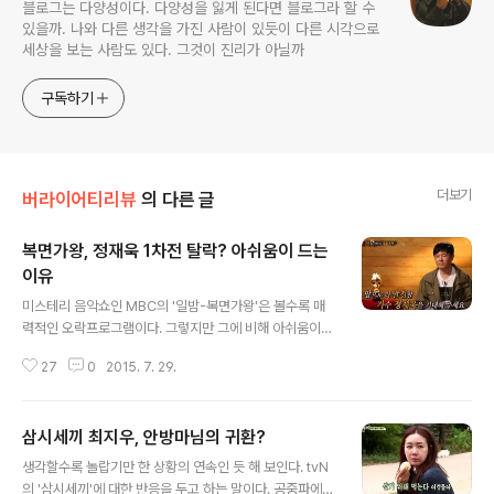
블로그는 다양성이다. 다양성을 잃게 된다면 블로그라 할 수
있을까. 나와 다른 생각을 가진 사람이 있듯이 다른 시각으로
세상을 보는 사람도 있다. 그것이 진리가 아닐까
구독하기
더보기
버라이어티리뷰
의 다른 글
복면가왕, 정재욱 1차전 탈락? 아쉬움이 드는
이유
글 내용
미스테리 음악쇼인 MBC의 '일밤-복면가왕'은 볼수록 매
력적인 오락프로그램이다. 그렇지만 그에 비해 아쉬움이
많은 것 또한 마찬가지다. 특히 7월 26일에 방송된 복면가
27
0
2015. 7. 29.
왕은 무척이나 아쉬움이 들던 모습이었다. 어떤 사람들은
'복면가왕'를 이야기하면서 하나의 '추억팔이'라고 말할 수
도 있을 것이고, 한편으로는 드라마틱한 요소가 너무 많다
삼시세끼 최지우, 안방마님의 귀환?
고 하는 분들도 있을 것이라 여겨진다. 특히 중년들에게 '복
글 내용
면가왕'을 통해서 보여지는 과거 90년대 활발하게 활동했
생각할수록 놀랍기만 한 상황의 연속인 듯 해 보인다. tvN
던 혹은 대히트곡을 날렸던 가수들의 출연을 볼 때에는 감
의 '삼시세끼'에 대한 반응을 두고 하는 말이다. 공중파에서