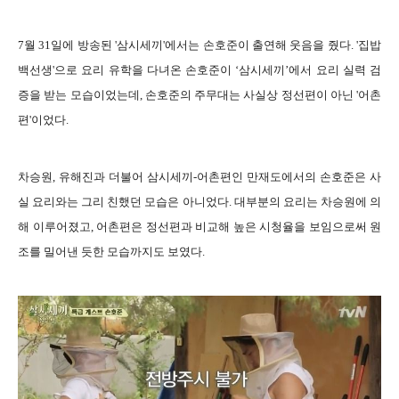
7월 31일에 방송된 '삼시세끼'에서는 손호준이 출연해 웃음을 줬다. '집밥
백선생'으로 요리 유학을 다녀온 손호준이 ‘삼시세끼’에서 요리 실력 검
증을 받는 모습이었는데, 손호준의 주무대는 사실상 정선편이 아닌 '어촌
편'이었다.
차승원, 유해진과 더불어 삼시세끼-어촌편인 만재도에서의 손호준은 사
실 요리와는 그리 친했던 모습은 아니었다. 대부분의 요리는 차승원에 의
해 이루어졌고, 어촌편은 정선편과 비교해 높은 시청율을 보임으로써 원
조를 밀어낸 듯한 모습까지도 보였다.