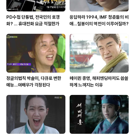
PD수첩 단통법, 전국민의 호갱
응답하라 1994, IMF 청춘들의 비
화? ... 휴대전화 요금 적절한가
애...칠봉이의 역전이 이루어질까?
정글의법칙 박솔미, 다큐로 변한
메이퀸 종영, 해피엔딩마저도 씁쓸
예능...여배우가 걱정된다
하게 느껴지는 이유