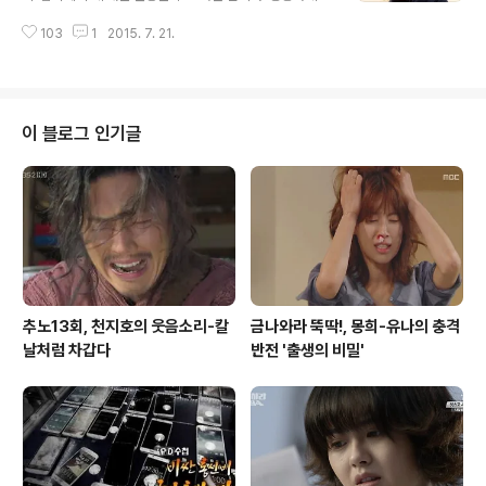
회가 새롭기만 할 것이라 여겨진다. 7월 26일에 방송됐던
무한도전의 김태호 PD와 더불어 버라이어티 프로그램인 1
'복면가왕'에서도 가왕을 능가할만한 가수가 출연해 화제
103
1
2015. 7. 21.
박2일을 인기프로그램으로 안착시켜 놓은 장본인이 나영
를 불러일으켰는데, 정재욱이라는 가수다. 아이돌과 걸그
석 PD인 것만은 확실하지만 케이블 채널인 tvN으로 건너
룹들이 대세를 이루고 있는 요즘 가요계의..
가 '꽃보다할배', '꽃보다누나' 시리즈의 여행 프로그램을
인기 프로그램으로 올려놓은 장본인이기도 하다. 헌데 유
기농 먹거리 프로그램인 '삼시세끼'에 대해서 꼼꼼히 생각
이 블로그 인기글
해보면 도무지 불가능해 보이는 프로그램이 공중파 예능프
로그램보다 더 높은 인기를 끌고 있으니 이는 미스테리하
기만 한 상황이 아닐까. 특히 처음으로 '삼시세끼'가 방송되
었을 때만 하더라도 호스트인 이서진은 자신이 출연하는
프로그램에 대해 디스를 연발하며 '망한 ..
추노13회, 천지호의 웃음소리-칼
금나와라 뚝딱!, 몽희-유나의 충격
날처럼 차갑다
반전 '출생의 비밀'