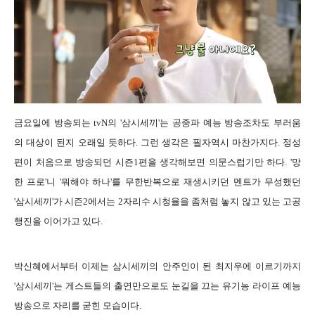
금요일에 방송되는 tvN의 '삼시세끼'는 공중파 예능 방송조차도 부러움
의 대상이 된지 오래일 듯하다. 그런 생각은 필자역시 마찬가지다. 정성
편이 처음으로 방송되던 시즌1편을 생각해보면 의문스럽기만 하다. '망
한 프로'니 '뭐해야 하나'를 무한반복으로 재생시키던 멘트가 무성했던
'삼시세끼'가 시즌2에서는 2자리수 시청율을 좀처럼 놓지 않고 있는 고공
행진을 이어가고 있다.
박신혜에서부터 이제는 삼시세끼의 안주인이 된 최지우에 이르기까지
'삼시세끼'는 게스트들의 출연만으로도 눈길을 끄는 유기농 라이프 예능
방송으로 자리를 굳힌 모습이다.