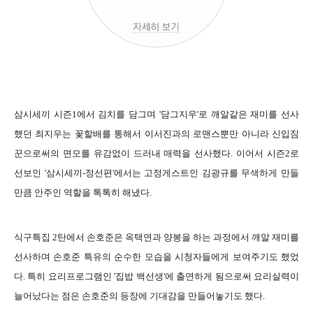
삼시세끼 시즌1에서 김치를 담그며 '담그지우'로 깨알같은 재미를 선사
했던 최지우는 꽃할배를 통해서 이서진과의 로맨스뿐만 아니라 신입짐
꾼으로써의 면모를 유감없이 드러내 매력을 선사했다. 이어서 시즌2로
선보인 '삼시세끼-정선편'에서는 고정게스트인 김광규를 무색하게 만들
만큼 안주인 역할을 톡톡히 해냈다.
식구특집 2탄에서 손호준은 옥택연과 양봉을 하는 과정에서 깨알 재미를
선사하며 손호준 특유의 순수한 모습을 시청자들에게 보여주기도 했었
다. 특히 요리프로그램인 '집밥 백선생'에 출연하게 됨으로써 요리실력이
늘어났다는 점은 손호준의 등장에 기대감을 만들어놓기도 했다.