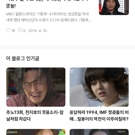
수 있었다. 더욱 분노하게 만드는 것은 세월호의 윗선이라
깜놀!
글 내용
할 수 있는 승무원들의 전원구조 라는 소식이다. 얼마나 치
MBC 월화드라마인 '기황후' 47회에서는 궁금증을 자아
욕스러운 일이던가. 선장은 배를 버리고 승무원들은 승객
내게 했던 매박상단의 수령이 드디어 공개되었다. 기황후
을 버린 세월호의 참상이 현주소다. 세월호가 위험을 감지
홈페이지에서까지도 '매박상단 수령찾기 이벤트'를 벌일만
하고 구조신호를 보내기까지 근 한시간 가량의 시간이 있
18
6
2014. 4. 16.
큼 시청자들에게 가장 큰 떡밥을 던저준 것이 매박상단 수
었다고 한다. 8시 58분에 시작된 구조신호는 ..
령 정체에 대한 것이었다. 대다수의 시청자들은 황제인 타
환(지창욱)의 곁을 지켰던 골타(조재윤)가 매박상단의 수령
이라는 것을 이미 짐작하고 있었던 것이 사실이다. 헌데 필
자는 이같은 결과가 의외라 생각된다. 골타가 원나라의 경
이 블로그 인기글
제를 암암리에 뒤흔들던 매박상단의 수령이었다니 놀라운
결과였기 때문이다. 특히 기승냥(하지원)과 타환 사이에서
알게 모르게 가장 큰 매파역할을 했던 지난 회차를 보더라
도 매박상단의 수령이라는 자리는 어딘지 어울리는 적임자
로는 여겨지지 않는다. 드라마상에서는 그동안 매..
추노13회, 천지호의 웃음소리-칼
응답하라 1994, IMF 청춘들의 비
날처럼 차갑다
애...칠봉이의 역전이 이루어질까?