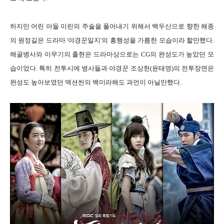
하지만 어린 아들 이린의 주술을 풀어내기 위해서 백두산으로 향한 해종
의 원정길은 드라마 '야경꾼일지'의 흥행성을 가름한 모습이라 할만했다.
해골병사와 이무기의 출현은 드라마상으로는 CG의 완성도가 높았던 모
습이었다. 특히 전투시에 병사들과 야경꾼 조상헌(윤태영)의 전투장면은
완성도 높아보였던 액션씬의 백미라해도 과언이 아닐만했다.