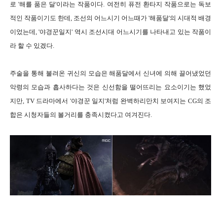
로 '해를 품은 달'이라는 작품이다. 여전히 퓨전 환타지 작품으로는 독보
적인 작품이기도 한데, 조선의 어느시기 어느때가 '해품달'의 시대적 배경
이었는데, '야경꾼일지' 역시 조선시대 어느시기를 나타내고 있는 작품이
라 할 수 있겠다.
주술을 통해 불려온 귀신의 모습은 해품달에서 신녀에 의해 끌어냈었던
악령의 모습과 흡사하다는 것은 신선함을 떨어뜨리는 요소이기는 했었
지만, TV 드라마에서 '야경꾼 일지'처럼 완벽하리만치 보여지는 CG의 조
합은 시청자들의 볼거리를 충족시켰다고 여겨진다.