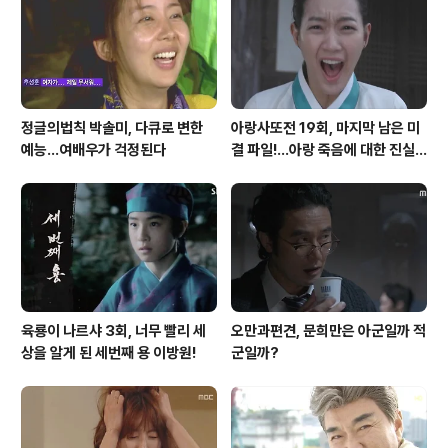
정글의법칙 박솔미, 다큐로 변한
아랑사또전 19회, 마지막 남은 미
예능...여배우가 걱정된다
결 파일!...아랑 죽음에 대한 진실
은?
육룡이 나르샤 3회, 너무 빨리 세
오만과편견, 문희만은 아군일까 적
상을 알게 된 세번째 용 이방원!
군일까?