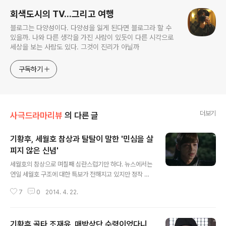
회색도시의 TV...그리고 여행
블로그는 다양성이다. 다양성을 잃게 된다면 블로그라 할 수
있을까. 나와 다른 생각을 가진 사람이 있듯이 다른 시각으로
세상을 보는 사람도 있다. 그것이 진리가 아닐까
구독하기
더보기
사극드라마리뷰
의 다른 글
기황후, 세월호 참상과 탈탈이 말한 '민심을 살
피지 않은 신념'
글 내용
세월호의 참상으로 며칠째 심란스럽기만 하다. 뉴스에서는
연일 세월호 구조에 대한 특보가 전해지고 있지만 정작 바
라고 바란 기적은 일어나지않고 실종인원들의 사망집계가
7
0
2014. 4. 22.
높아져 가고 있는 모습에 허무와 좌절감이 밀려들기만 했
다. 도대체 왜 이런 일들이 벌어진 것이었을까... 선체가 기
울어지는 것을 알면서도 대피명령보다 가만히 있으라 승객
기황후 골타 조재윤, 매박상단 수령이었다니
들에게 전한 시간만 빠르게 대처했더라도 대형참사는 막을