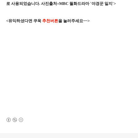
로 사용되었습니다. 사진출처=MBC 월화드라마 '야경꾼 일지'>
<유익하셨다면 쿠욱
추천버튼
을 눌러주세요~~>
(새창열림)
로그 정보