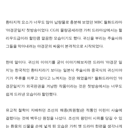
환타지적 요소가 너무도 많아 납량물로 충분해 보였던 MBC 월화드라마
'야경꾼일지' 첫방송이었다. CG의 물량공세라면 가히 드라마상에서는 헐
리우드급이라 할만큼 깔끔한 모습이기도 했다. 귀신을 부리는 주술사와
그들을 막아내려는 야경꾼의 싸움이 본격적으로 시작되었다.
헌데 말이다. 귀신의 이야기를 굳이 이야기해보자면 드라마 '야경꾼 일
지'는 한국적인 환타지라기 보다는 일본식 주술사와 중국식의 귀신이야
기가 주류를 이루고 있다고 느껴지는 것은 왜였을까? 월화드라마인 '야
경꾼일지'가 외국판권을 겨냥한 작품이라는 것은 첫방송에서는 너무도
쉽게 드러낸 모습이라 할만했다.
유교적 철학이 지배하던 조선의 해종(최원형)은 적통인 이린이 사술에
걸렸다는 것에 백두산 원정을 나섰다. 조선의 왕만이 시위를 당길 수 있
는 환웅의 신물을 손에 넣게 된 모습은 가히 옛 드라마 한편을 생각나게