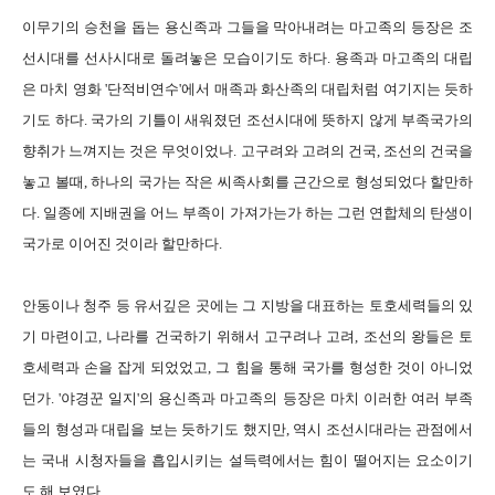
이무기의 승천을 돕는 용신족과 그들을 막아내려는 마고족의 등장은 조
선시대를 선사시대로 돌려놓은 모습이기도 하다. 용족과 마고족의 대립
은 마치 영화 '단적비연수'에서 매족과 화산족의 대립처럼 여기지는 듯하
기도 하다. 국가의 기틀이 새워졌던 조선시대에 뜻하지 않게 부족국가의
향취가 느껴지는 것은 무엇이었나. 고구려와 고려의 건국, 조선의 건국을
놓고 볼때, 하나의 국가는 작은 씨족사회를 근간으로 형성되었다 할만하
다. 일종에 지배권을 어느 부족이 가져가는가 하는 그런 연합체의 탄생이
국가로 이어진 것이라 할만하다.
안동이나 청주 등 유서깊은 곳에는 그 지방을 대표하는 토호세력들의 있
기 마련이고, 나라를 건국하기 위해서 고구려나 고려, 조선의 왕들은 토
호세력과 손을 잡게 되었었고, 그 힘을 통해 국가를 형성한 것이 아니었
던가. '야경꾼 일지'의 용신족과 마고족의 등장은 마치 이러한 여러 부족
들의 형성과 대립을 보는 듯하기도 했지만, 역시 조선시대라는 관점에서
는 국내 시청자들을 흡입시키는 설득력에서는 힘이 떨어지는 요소이기
도 해 보였다.