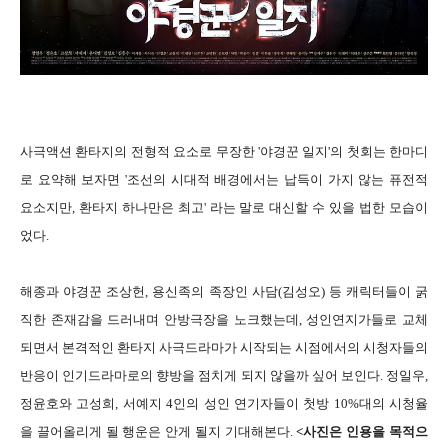
사극액션 환타지의 전형적 요소로 무장한 '야경꾼 일지'의 첫회는 한마디
로 요약해 보자면 '조선의 시대적 배경에서는 납득이 가지 않는 퓨전적
요소지만, 환타지 하나만은 최고' 라는 말로 대신할 수 있을 법한 모습이
었다.
해종과 야경꾼 조상헌, 용신족의 족장인 사담(김성오) 등 캐릭터들이 굵
직한 존재감을 드러내며 안방극장을 노크했는데, 성인연지가들로 교체
되면서 본격적인 환타지 사극드라마가 시작되는 시점에서의 시청자들의
반응이 인기드라마로의 향방을 점치게 되지 않을까 싶어 보인다. 정일우,
정윤호와 고성희, 서예지 4인의 성인 연기자들이 첫방 10%대의 시청율
을 끌어올리게 될 행운은 안게 될지 기대해본다.
<사진은 인용을 목적으