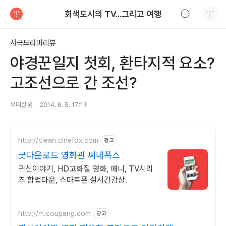
검색하기
회색도시의 TV...그리고 여행
티스토리
사극드라마리뷰
야경꾼일지 첫회, 환타지적 요소?
고조선으로 간 조선?
뷰티살롱
2014. 8. 5. 17:19
http://clean.cinefox.com
광고
굿다운로드 영화관 씨네폭스
귀신이야기, HD고화질 영화, 애니, TV시리
즈 합법다운, 스마트폰 실시간감상.
http://m.coupang.com
광고