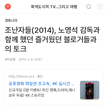
검색하기
회색도시의 TV...그리고 여행
티스토리
영화나라
조난자들(2014), 노영석 감독과
함께 했던 즐거웠던 블로거들과
의 토크
뷰티살롱
2014. 3. 5. 14:57
http://filesun.pro
광고
공포영화 파일썬 초고속, 4K 실시간 보
기!
신규가입 0원 이벤트! 최신 영화,드라마,애니
모두 무료! 4K 스트리밍