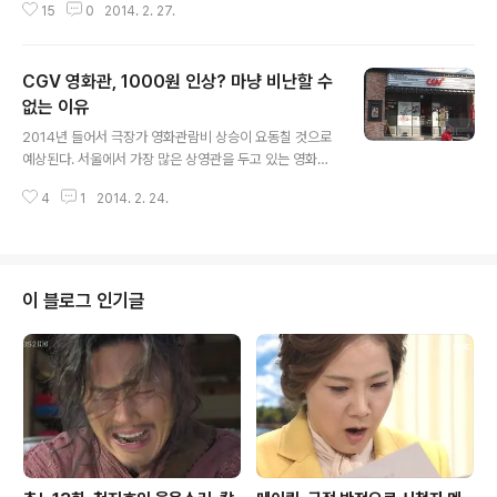
15
0
2014. 2. 27.
가 형성되고 있는 모습이기도 하다. 디즈니의 '겨울왕국'이
천만관객을 눈앞에 두고 있는 모습부터가 이상스러운 흥행
질주라 할 수 있는데, 전세계적으로 미국 다음으로 흥행되
CGV 영화관, 1000원 인상? 마냥 비난할 수
고 있는 국가가 한국이라니 말이다. 필자는 '겨울왕국'을 관
람하고 나서 흥행돌풍을 예상하기는 했지만 천만관객이라
없는 이유
글 내용
는 수치까지는 예상하지 못했었다. 적어도 500~600만명
2014년 들어서 극장가 영화관람비 상승이 요동칠 것으로
의 관객동원에 그치며 성공을 거둘 것이라 예상했던 바가
예상된다. 서울에서 가장 많은 상영관을 두고 있는 영화관
있었다. 애니메이션으로는 단순하기는 한 내용이지만 한편
CGV가 2월 24일부터 영화관람비를 기존 9000원에서 1
의 뮤지컬을 보는 듯한 '겨울왕국'의 OST가 흥행질주의
4
1
2014. 2. 24.
000원 상승한 가격으로 인상한다고 발표했기 때문이다.
원동력이 될 것임을 예상했던 바도 있었는데..
사실상 소식을 전해 듣는 것만으로는 억장이 무너지는 소
식이 아닐 수 없겠다. 특히 데이트를 즐기는 남녀커플들에
게는 달갑지 않은 소식인 것만은 확실하다. 이번 CGV의
발표는 극장가격 다양화 차원에서 시행된 것이라고 하는
이 블로그 인기글
데, 요일별 시간대별 관람가격을 다양화 함으로써 극장을
찾는 관람객들에게 서비스 질을 높이겠다는 차원에서 시행
된 것이라는 설명이기도 하다. 하지만 소비자 입장에서 본
다면 가격을 올리는 것이 좋지많은 않은 일이다. 가뜩이나
팍팍한 생활고인데 문화생활마저도 도움을 안주..