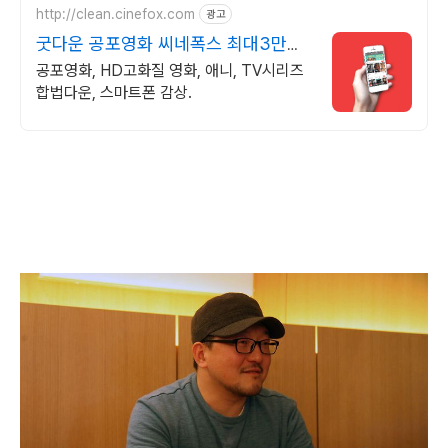
http://clean.cinefox.com
광고
굿다운 공포영화 씨네폭스 최대3만원
+10%추가적립
공포영화, HD고화질 영화, 애니, TV시리즈
합법다운, 스마트폰 감상.