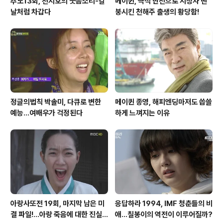
추노13회, 천지호의 웃음소리-칼
메이퀸, 극적 반전으로 시청자 멘
날처럼 차갑다
붕시킨 천해주 출생의 황당함!
정글의법칙 박솔미, 다큐로 변한
메이퀸 종영, 해피엔딩마저도 씁쓸
예능...여배우가 걱정된다
하게 느껴지는 이유
아랑사또전 19회, 마지막 남은 미
응답하라 1994, IMF 청춘들의 비
결 파일!...아랑 죽음에 대한 진실
애...칠봉이의 역전이 이루어질까?