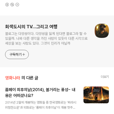
(새창열림)
로그 정보
회색도시의 TV...그리고 여행
블로그는 다양성이다. 다양성을 잃게 된다면 블로그라 할 수
있을까. 나와 다른 생각을 가진 사람이 있듯이 다른 시각으로
세상을 보는 사람도 있다. 그것이 진리가 아닐까
구독하기
더보기
영화나라
의 다른 글
품페이 최후의날(2014), 볼거리는 풍성~ 내
용은 어떠셨나요?
글 내용
2014년 2월에 개봉하는 영화들 중 한국영화로는 '찌라시:
위험한소문'과 외화로는 '품페이 최후의날'이 개봉 첫주부
터 관객몰이에 나서고 있다. 국내 극장가에서는 이상기류