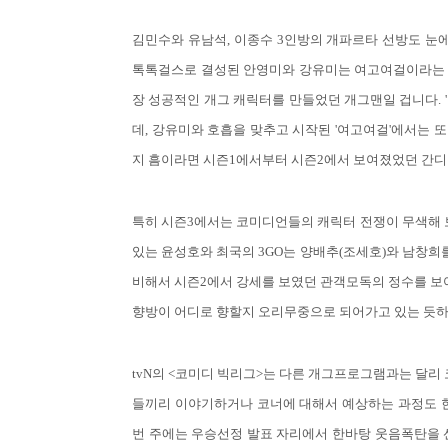
김민수와 유남석, 이종수 3인방의 개파르타 선방도 눈
톡톡걸스로 결성된 안영미와 강유미는 여고여걸이라는 두
장 성공적인 개그 캐릭터를 만들었던 개그맨일 겁니다.
데, 강유미와 호흡을 맞추고 시작된 '여고여걸'에서는 
지 흠이라면 시즌1에서부터 시즌2에서 보여졌었던 간
특히 시즌3에서는 코미디언들의 캐릭터 전쟁이 무색해 
있는 윤성호와 최국의 3GO는 양배추(조세호)와 남창
비해서 시즌2에서 강세를 보였던 관객모독의 정수를 보
향방이 어디로 향할지 오리무중으로 되어가고 있는 듯하
tvN의 <코미디 빅리그>는 다른 개그프로그램과는 달
들끼리 이야기하거나 코너에 대해서 예상하는 과정도 한
번 주에는 우승선정 발표 자리에서 한바탕 웃음폭탄을 