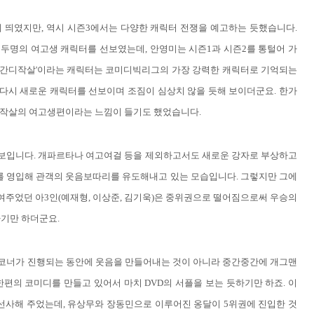
에 띄였지만, 역시 시즌3에서는 다양한 캐릭터 전쟁을 예고하는 듯했습니다.
명의 여고생 캐릭터를 선보였는데, 안영미는 시즌1과 시즌2를 통털어 가
 '간디작살'이라는 캐릭터는 코미디빅리그의 가장 강력한 캐릭터로 기억되는
또다시 새로운 캐릭터를 선보이며 조짐이 심상치 않을 듯해 보이더군요. 한가
디작살의 여고생편이라는 느낌이 들기도 했었습니다.
보입니다. 개파르타나 여고여걸 등을 제외하고서도 새로운 강자로 부상하고
희를 영입해 관객의 웃음보따리를 유도해내고 있는 모습입니다. 그렇지만 그에
여주었던 아3인(예재형, 이상준, 김기욱)은 중위권으로 떨어짐으로써 우승의
기만 하더군요.
리 코너가 진행되는 동안에 웃음을 만들어내는 것이 아니라 중간중간에 개그맨
편의 코미디를 만들고 있어서 마치 DVD의 서플을 보는 듯하기만 하죠. 이
선사해 주었는데, 유상무와 장동민으로 이루어진 옹달이 5위권에 진입한 것