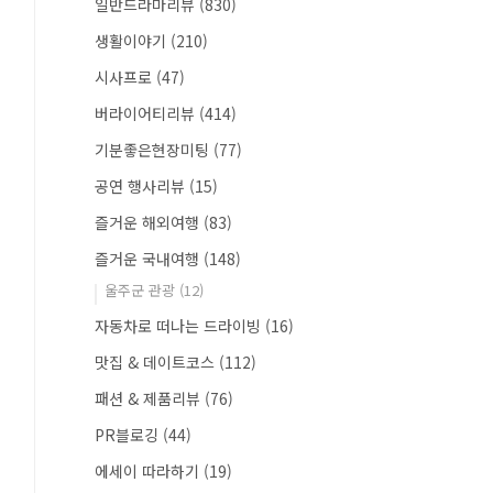
일반드라마리뷰
(830)
생활이야기
(210)
시사프로
(47)
버라이어티리뷰
(414)
기분좋은현장미팅
(77)
공연 행사리뷰
(15)
즐거운 해외여행
(83)
즐거운 국내여행
(148)
울주군 관광
(12)
자동차로 떠나는 드라이빙
(16)
맛집 & 데이트코스
(112)
패션 & 제품리뷰
(76)
PR블로깅
(44)
에세이 따라하기
(19)