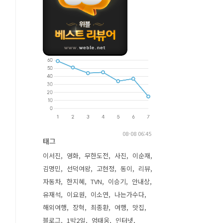
08-08 06:45
태그
이서진
영화
무한도전
사진
이순재
김명민
선덕여왕
고현정
동이
리뷰
자동차
한지혜
TVN
이승기
안내상
유재석
이요원
이소연
나는가수다
해외여행
장혁
최종환
여행
맛집
블로그
1박2일
엄태웅
인터넷