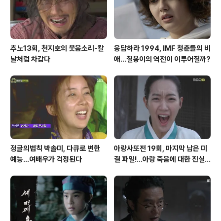
은 사실입니다. 그렇지만 천둥은 김진사에게 '아버..
추노13회, 천지호의 웃음소리-칼
응답하라 1994, IMF 청춘들의 비
날처럼 차갑다
애...칠봉이의 역전이 이루어질까?
정글의법칙 박솔미, 다큐로 변한
아랑사또전 19회, 마지막 남은 미
예능...여배우가 걱정된다
결 파일!...아랑 죽음에 대한 진실
은?