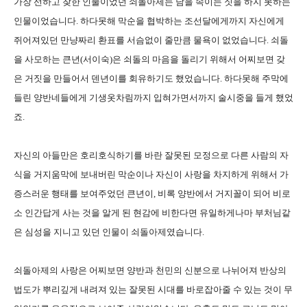
가장 선하고 찾한 인물이었던 쇠돌아제는 남을 속이는 짓을 하지 못하는
인물이었습니다. 하다못해 막순을 협박하는 조선달에게까지 자신에게
쥐어져있던 만냥짜리 환표를 서슴없이 줄만큼 물욕이 없었습니다. 쇠돌
을 사모하는 큰년(서이숙)은 쇠돌의 마음을 돌리기 위해서 어찌보면 갖
은 거짓을 만들어서 덴년이를 회유하기도 했었습니다. 하다못해 주막에
들린 양반네들에게 기생옷차림까지 입혀가면서까지 술시중을 들게 했었
죠.
자신의 아들만은 호리호식하기를 바란 잘못된 모정으로 다른 사람의 자
식을 거지움막에 보내버린 막순이나 자신이 사랑을 차지하게 위해서 가
증스러운 행태를 보여주었던 큰년이, 비록 양반에서 거지꼴이 되어 비로
소 인간답게 사는 것을 알게 된 현감에 비한다면 유일하게나마 부처님같
은 심성을 지니고 있던 인물이 쇠돌아제였습니다.
쇠돌아제의 사랑은 어찌보면 양반과 천민의 신분으로 나뉘어져 반상의
법도가 뿌리깊게 내려져 있는 잘못된 시대를 바로잡아줄 수 있는 것이 무