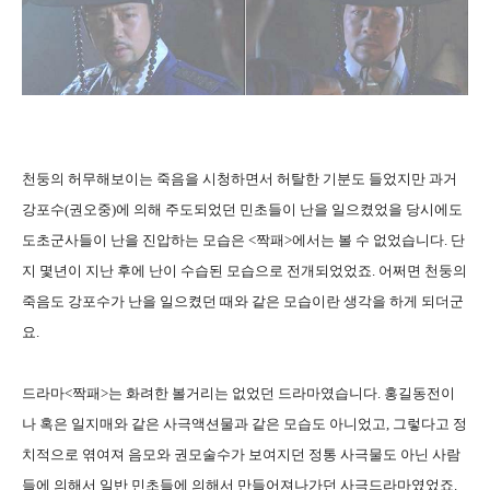
천둥의 허무해보이는 죽음을 시청하면서 허탈한 기분도 들었지만 과거
강포수(권오중)에 의해 주도되었던 민초들이 난을 일으켰었을 당시에도
도초군사들이 난을 진압하는 모습은 <짝패>에서는 볼 수 없었습니다. 단
지 몇년이 지난 후에 난이 수습된 모습으로 전개되었었죠. 어쩌면 천둥의
죽음도 강포수가 난을 일으켰던 때와 같은 모습이란 생각을 하게 되더군
요.
드라마<짝패>는 화려한 볼거리는 없었던 드라마였습니다. 홍길동전이
나 혹은 일지매와 같은 사극액션물과 같은 모습도 아니었고, 그렇다고 정
치적으로 엮여져 음모와 권모술수가 보여지던 정통 사극물도 아닌 사람
들에 의해서 일반 민초들에 의해서 만들어져나가던 사극드라마였었죠.