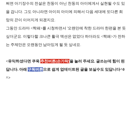
쩌면 아기장수의 전설은 천둥이 아닌 천둥의 아이에게서 실현될 수도 있
을 겁니다. 그도 아니라면 아이의 아이에 의해서 다음 세대에 또다른 희
망의 끈이 이어지게 되겠지요.
그동안 드라마 <짝패>를 시청하면서 '오랜만에 착한 드라마 한편을 본 듯
싶더군요. 이렇다할 크나큰 활극 액션은 없었다 하더라도 <짝패>가 전하
는 주제만은 오랜동안 남아있게 될 듯 싶네요.
<유익하셨다면 쿠욱
추천버튼(손가락)
을 눌러 주세요. 글쓰는데 힘이 된
답니다. 아래
구독버튼
으로 쉽게 업데이트된 글을 보실수도 있답니다^0
^>