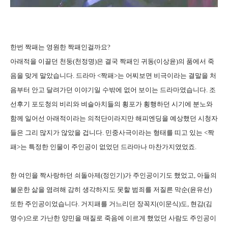
한번 짝패는 영원한 짝패인걸까요?
아래적을 이끌던 천둥(천정명)은 결국 짝패인 귀동(이상윤)의 품에서 죽
음을 맞게 말았습니다. 드라마 <짝패>는 어찌보면 비극이라는 결말을 처
음부터 안고 달려가던 이야기일 수밖에 없어 보이는 드라마였습니다. 조
선후기 포도청의 비리와 벼슬아치들의 횡포가 횡행하던 시기에 분노와
함께 일어선 아래적이라는 의적단이라지만 해피엔딩을 예상했던 시청자
들은 그리 많지가 않았을 겁니다. 민중사극이라는 형태를 띠고 있는 <짝
패>는 특정한 인물이 주인공이 없었던 드라마나 마찬가지였었죠.
한 여인을 짝사랑하던 쇠돌아제(정인기)가 주인공이기도 했었고, 아들의
불운한 삶을 염려해 감히 생각하지도 못할 범죄를 저질른 막순(윤유선)
또한 주인공이었습니다. 거지패를 거느리던 장꼭지(이문식)도, 현감(김
명수)으로 가난한 양민을 매질로 죽음에 이르게 했었던 사람도 주인공이