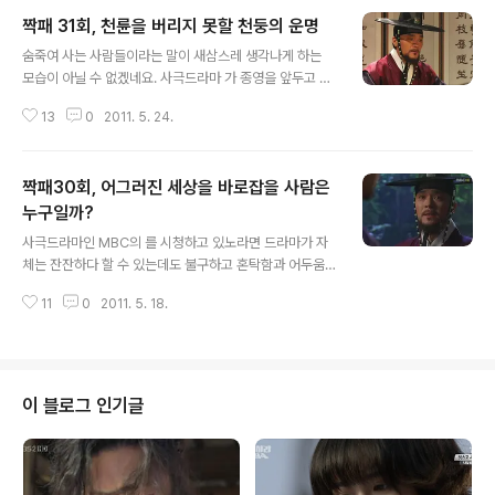
짝패 31회, 천륜을 버리지 못할 천둥의 운명
글 내용
숨죽여 사는 사람들이라는 말이 새삼스레 생각나게 하는
모습이 아닐 수 없겠네요. 사극드라마 가 종영을 앞두고 있
는데, 금위영과 훈련도감에서 군사들이 포도청으로 합류함
13
0
2011. 5. 24.
으로써 어쩌면 아래적의 수장이 된 천둥(천정명)의 운명은
바람앞에 촛불과도 같아 보입니다. 역사적으로 발생했었던
민란들을 살펴보면 그 끝에는 계몽이라는 것, 혹은 백성이
짝패30회, 어그러진 세상을 바로잡을 사람은
무섭다는 것을 인식시켰을지언정 결과적으로 성공했었던
바는 없었습니다. 왕이 뒤바뀌고 양반과 노비라는 지배계
누구일까?
글 내용
층과 피지배계층의 구도가 역전되었던 바도 없었던 것이
사극드라마인 MBC의 를 시청하고 있노라면 드라마가 자
조선시대일 겁니다. 민란의 강도가 높았지만 결국에는 도
체는 잔잔하다 할 수 있는데도 불구하고 혼탁함과 어두움
포군에 의해서 진압되었다는 것이죠. 드라마 의 결말도 어
이 짙게 깔려있어 한편으로는 애절하기도 하고 한편으로는
찌보면 시청자들에게는 예견되어 있는, 결정되어진 수순으
11
0
2011. 5. 18.
분노하게 되는 감정선의 기복이 심하기만 합니다. 귀동(이
로 넘어가게 될 듯해 보이기도 해 마지막회에서는 어떤 비..
상윤)과 천둥(천정명)의 기구하리만치 뒤바뀐 운명을 보고
있노라면 자라난 환경으로 인해서 자신들의 살아가야 하는
이유가 불분명하다는 점에서 슬퍼지게도 하지만 공포교(공
형진)이나 포도청의 종사관이나 포도대장의 일처리를 보게
이 블로그 인기글
되노라면 백성의 어려움은 안중에도 없이 자신들의 사리사
욕과 안전에만 급급해 하는 모습을 보면 분노하게 되기만
하죠. 비록 김진사(최종환)이 소위 말해서 최악의 나쁜놈이
라고 할 수 있지만, 천둥에게는 하나밖에 없는 아비인 것만