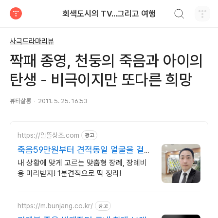
검색하기
회색도시의 TV...그리고 여행
티스토리
사극드라마리뷰
짝패 종영, 천둥의 죽음과 아이의
탄생 - 비극이지만 또다른 희망
뷰티살롱
2011. 5. 25. 16:53
https://알뜰상조.com
광고
죽음59만원부터 견적동일 얼굴을 걸고
처음부터 끝까지
내 상황에 맞게 고르는 맞춤형 장례, 장례비
용 미리받자! 1분견적으로 딱 정리!
https://m.bunjang.co.kr/
광고