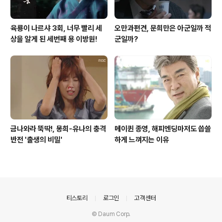
육룡이 나르샤 3회, 너무 빨리 세
오만과편견, 문희만은 아군일까 적
상을 알게 된 세번째 용 이방원!
군일까?
금나와라 뚝딱!, 몽희-유나의 충격
메이퀸 종영, 해피엔딩마저도 씁쓸
반전 '출생의 비밀'
하게 느껴지는 이유
의안내
티스토리
로그인
고객센터
© Daum Corp.