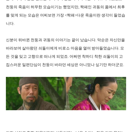
천둥의 죽음이 허무한 모습이기는 했었지만, 짝패인 귀동의 품에서 최후
를 맞게 되는 모습은 어찌보면 가장 <짝패>다운 죽음이란 생각이 들었습
니다.
신분이 뒤바뀐 천둥과 귀동의 이야기는 끝이 났습니다. 막순은 자신만을
바라보며 살아왔던 쇠돌이에게 비로소 마음을 열어 받아들였습니다. 모
든 것을 잊고 고향으로 떠나게 되었죠. 어쩌면 착하디 착한 쇠돌이의 고
집스러운 일편단심이 천둥이 바라던 세상은 아니었나 싶기만 하더군요.