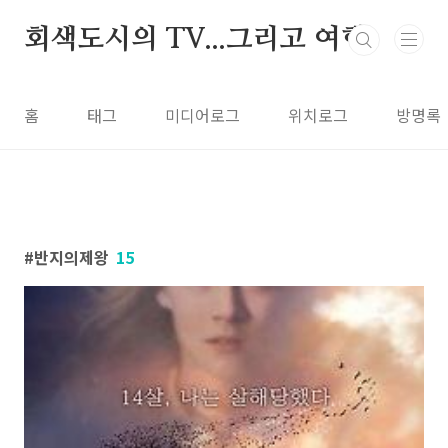
본문 바로가기
회색도시의 TV...그리고 여행
홈
태그
미디어로그
위치로그
방명록
반지의제왕
15