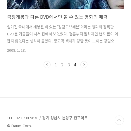
극장개봉과 다른 DVD에서만 볼 수 있는 영화의 매력
얼마전 국내에서 개봉된 바 있는 '킹덤오브헤븐'이라는 영화의 감독판
DVD를 거금들여 사서 집에서 보았었다. 결론부터 말하자면 왠지 돈이 아
깝지 않았다는 생각이 들었다. 종교적 색채가 강한 듯이 보이는 킹덤오브
헤븐이지만 극장에서 봤을 당시 종교적 색채보다는 사람냄새나는 쪽에
2008. 1. 18.
더 무게중심을 둔 영화가 아니었나 하는 느낌이 들어서 나름대로는 괜찮
은 영화라는 평가를 해봤었다. 무엇보다 이러한 생각을 하게 된 것이 마
1
2
3
4
지막 발리안(올란드블롬)과 살라딘이 나눈 대화때문이었을 것이라는 생
각을 해본다. 발리안 : 예루살림은 무엇인가요? 살라딘 : 전부일 수 있고
발리안 :.... .... 살라딘 : 아무것도 아닐수고 있지. 십자군 원정이라는 유럽
의 중세 사서를 모티브로 스크린에 담았을 만큼 스케일또한 킹덤오브 헤
븐이 ..
TEL. 02.1234.5678 / 경기 성남시 분당구 판교역로
© Daum Corp.