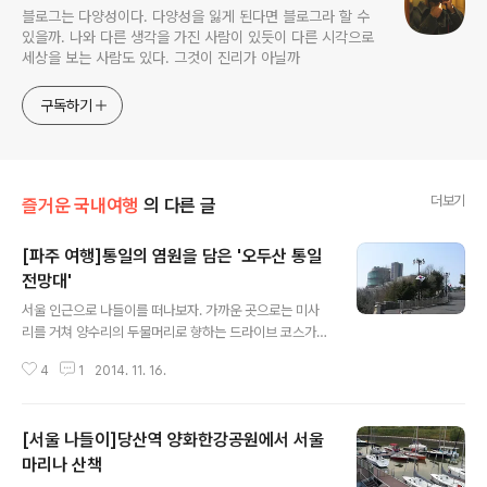
블로그는 다양성이다. 다양성을 잃게 된다면 블로그라 할 수
있을까. 나와 다른 생각을 가진 사람이 있듯이 다른 시각으로
세상을 보는 사람도 있다. 그것이 진리가 아닐까
구독하기
더보기
즐거운 국내여행
의 다른 글
[파주 여행]통일의 염원을 담은 '오두산 통일
전망대'
글 내용
서울 인근으로 나들이를 떠나보자. 가까운 곳으로는 미사
리를 거쳐 양수리의 두물머리로 향하는 드라이브 코스가
가장 많이 몰리는 곳이다. 강촌이나 양평으로 주말 나들이
4
1
2014. 11. 16.
를 하는 곳으로는 좋지만 돌아오는 길은 많은 차량으로 붐
비는 코스이기도 하다. 서울의 반대 방향으로는 어떨까? 강
화도와 파주 인근으로 향하는 드라이브 코스는 데이트 코
[서울 나들이]당산역 양화한강공원에서 서울
스로도 인기가 많은데, 특히 파주의 헤일리와 프로방스 인
근은 젊은 연인들이 많이 찾는 주말 나들이일 듯 하다. 헤일
마리나 산책
글 내용
리로 향하는 길목에 위치한 오두산통일전망대는 어떨까?