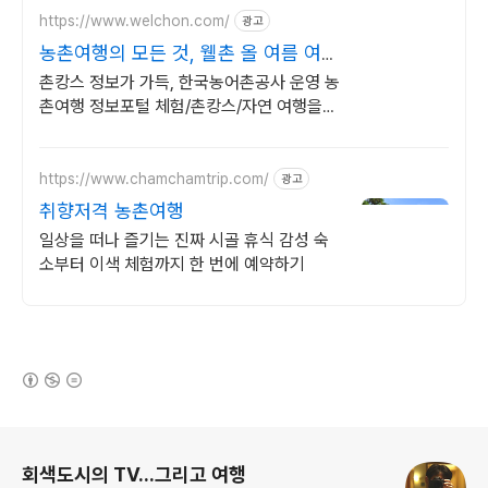
https://www.welchon.com/
광고
농촌여행의 모든 것, 웰촌 올 여름 여행
은 농촌으로!
촌캉스 정보가 가득, 한국농어촌공사 운영 농
촌여행 정보포털 체험/촌캉스/자연 여행을
한 번에 전국 농촌여행 코스, 지금 확인하세
요
https://www.chamchamtrip.com/
광고
취향저격 농촌여행
일상을 떠나 즐기는 진짜 시골 휴식 감성 숙
소부터 이색 체험까지 한 번에 예약하기
(새창열림)
로그 정보
회색도시의 TV...그리고 여행