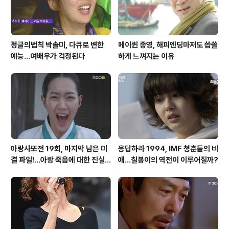
정글의법칙 박솔미, 다큐로 변한
메이퀸 종영, 해피엔딩마저도 씁쓸
예능...여배우가 걱정된다
하게 느껴지는 이유
아랑사또전 19회, 마지막 남은 미
응답하라 1994, IMF 청춘들의 비
결 파일!...아랑 죽음에 대한 진실
애...칠봉이의 역전이 이루어질까?
은?