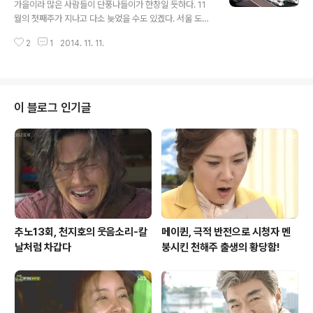
가을이라 많은 사람들이 단풍나들이가 한창일 듯하다. 11
해발 118m에 위치한 고지로서 삼국시대 고구려와 백제가
월의 첫째주가 지나고 다소 늦었을 수도 있겠다. 서울 도심
주도권 장악을 위해 치열한 전투가 벌어졌던 관미성지터로
가로수를 보면 벌써부터 낙엽들이 지는 것을 보면 단풍구
역사적으로 군사적 요충지가 바로 오두산 통일전망대이다.
2
1
2014. 11. 11.
경이 늦었다고 여겨질 수도 있겠다. 주말이면 도심을 벗어
관미성에 대해서는 익히 알려져 있는 성이기도 하..
나 가까운 근교로 나들이를 떠나는 사람들이 많은데, 상대
적으로 차가 없다면 서울 근교에서 데이트를 즐기는 방법
은 어떨까? 물론 요즘에는 양평까지 지하철이 나 있어서 이
동하는 데에는 자동차가 없다 하더라도 그리 큰 문제는 없
이 블로그 인기글
다. 멀리 나가지 않더라도 가까운 서울 도심에서 가을을 만
끽할 수 있는 곳은 의외로 많다. 그중 하나가 일산으로 가는
길목에 위치한 하늘공원이 대표적이다. 가을이면 억새숲이
장관을 이루고 캠핑을 할 수도 있어서 찾는 이들이 많다. 좀
더 가까운 곳으로 눈을 돌려보면 가..
추노13회, 천지호의 웃음소리-칼
메이퀸, 극적 반전으로 시청자 멘
날처럼 차갑다
붕시킨 천해주 출생의 황당함!