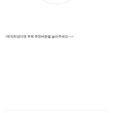
<유익하셨다면 쿠욱 추천버튼을 눌러주세요~~>