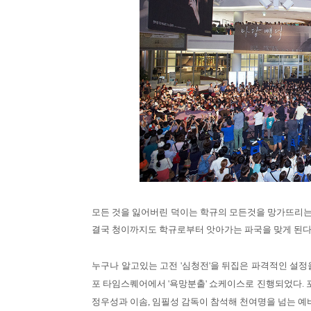
모든 것을 잃어버린 덕이는 학규의 모든것을 망가뜨리는
결국 청이까지도 학규로부터 앗아가는 파국을 맞게 된다
누구나 알고있는 고전 '심청전'을 뒤집은 파격적인 설정
포 타임스퀘어에서 '욕망분출' 쇼케이스로 진행되었다.
정우성과 이솜, 임필성 감독이 참석해 천여명을 넘는 예