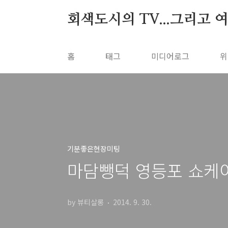
본문 바로가기
회색도시의 TV...그리고 
홈
태그
미디어로그
위
기분좋은현장미팅
마담뺑덕 영등포 쇼케이
by 뷰티살롱
2014. 9. 30.