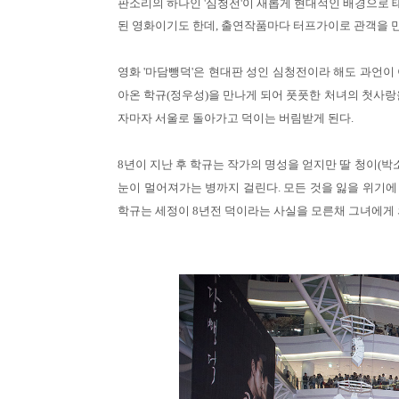
판소리의 하나인 '심청전'이 새롭게 현대적인 배경으로 
된 영화이기도 한데, 출연작품마다 터프가이로 관객을 
영화 '마담뺑덕'은 현대판 성인 심청전이라 해도 과언이 
아온 학규(정우성)을 만나게 되어 풋풋한 처녀의 첫사랑
자마자 서울로 돌아가고 덕이는 버림받게 된다.
8년이 지난 후 학규는 작가의 명성을 얻지만 딸 청이(
눈이 멀어져가는 병까지 걸린다. 모든 것을 잃을 위기에 
학규는 세정이 8년전 덕이라는 사실을 모른채 그녀에게 