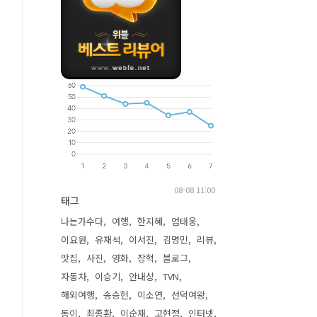
08-08 11:00
태그
나는가수다
여행
한지혜
엄태웅
이요원
유재석
이서진
김명민
리뷰
맛집
사진
영화
장혁
블로그
자동차
이승기
안내상
TVN
해외여행
송승헌
이소연
선덕여왕
동이
최종환
이순재
고현정
인터넷