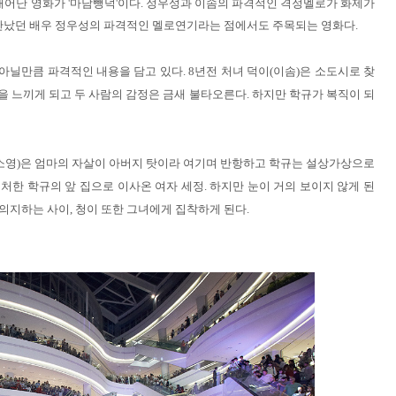
태어난 영화가 '마담뺑덕'이다. 정우성과 이솜의 파격적인 격정멜로가 화제가
만났던 배우 정우성의 파격적인 멜로연기라는 점에서도 주목되는 영화다.
아닐만큼 파격적인 내용을 담고 있다. 8년전 처녀 덕이(이솜)은 소도시로 찾
을 느끼게 되고 두 사람의 감정은 금새 불타오른다. 하지만 학규가 복직이 되
박소영)은 엄마의 자살이 아버지 탓이라 여기며 반항하고 학규는 설상가상으로
처한 학규의 앞 집으로 이사온 여자 세정. 하지만 눈이 거의 보이지 않게 된
의지하는 사이, 청이 또한 그녀에게 집착하게 된다.