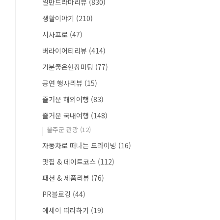
일반드라마리뷰
(830)
생활이야기
(210)
시사프로
(47)
버라이어티리뷰
(414)
기분좋은현장미팅
(77)
공연 행사리뷰
(15)
즐거운 해외여행
(83)
즐거운 국내여행
(148)
울주군 관광
(12)
자동차로 떠나는 드라이빙
(16)
맛집 & 데이트코스
(112)
패션 & 제품리뷰
(76)
PR블로깅
(44)
에세이 따라하기
(19)