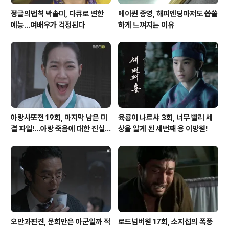
정글의법칙 박솔미, 다큐로 변한
메이퀸 종영, 해피엔딩마저도 씁쓸
예능...여배우가 걱정된다
하게 느껴지는 이유
아랑사또전 19회, 마지막 남은 미
육룡이 나르샤 3회, 너무 빨리 세
결 파일!...아랑 죽음에 대한 진실
상을 알게 된 세번째 용 이방원!
은?
오만과편견, 문희만은 아군일까 적
로드넘버원 17회, 소지섭의 폭풍