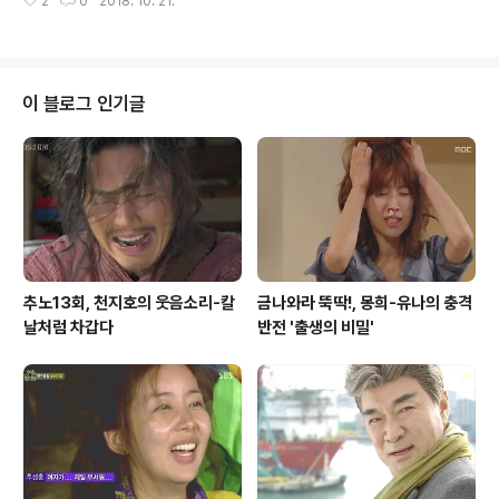
2
0
2018. 10. 21.
풍천장어로 몸보신했다는 얘기들을 많이 하는데, '풍천'이
먹으면 아이를 낳게 될 것이라는 꿈이었다. ..
라는 단어가 어떤 특정 지명을 뜻한다고 생각할 수 있겠지
만, 전국 어디에나 있을법한 환경을 '풍천'이라고 한단다.
풍천라 얘기하는 건 바닷와 강이 만나는 곳을 가리키는 말
로 풍천장어는 이런 바닷물과 강물이 합류되는 곳에서 잡
이 블로그 인기글
히는 장어를 뜻하는 말로 영양이 풍부하다고 해서 '풍천장
어'라고 한다. 전북 고창에 위치한 '베리&바이어 식품연구
소'라는 곳에선 고창의 특산품인 복분자를 이용한 다양한
식품을 연구해 농가에 보급하는 곳이다. 베리&바이오 식품
연구소 주변으로는 복분자를 키우는 농가들이..
추노13회, 천지호의 웃음소리-칼
금나와라 뚝딱!, 몽희-유나의 충격
날처럼 차갑다
반전 '출생의 비밀'