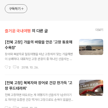
구독하기
더보기
즐거운 국내여행
의 다른 글
[전북 고창] 가을의 바람을 안은 '고창 동호해
수욕장'
글 내용
장어와 복분자로 힐링여행을 떠난 고창에서 맞는 가을해변
이 상쾌하다. 대표적인 고창 관광지 중 하나인 선운사는 사
찰 뒷편 산기슭에 피는 동백나무 군락지로 유명한 곳이다.
2
0
2018. 10. 26.
흰눈이 쌓인 사찰의 풍경과 함께 어울러져 1~4월경 개화
시기를 맞는 선운사의 동백꽃을 보기위해서 찾는 사람들도
많을 것이라 여겨지기도 하다. 선운사를 끼는 흐르는 주진
[전북 고창] 복복자와 장어로 건강 한가득 '고
천은 강물과 바닷물이 만나는 풍천지역으로 이곳에서 잡히
는 장어는 특히 몸에 좋다고 한다. 옛 이야기속에서 선운사
창 푸드테라피'
글 내용
주진천에서 잡히는 장어 이야기가 전해진다. 어느 옛날 금
전북 고창하면 떠오르는 게 여행지가 선운사가 1순위이기
실좋은 노부부에게 한가지 걱정거리가 있었는데, 다름아닌
도 하지만 요즘엔 건강 먹거리 고장으로도 손색이 없을만
뒤를 이를 자식이 없다는 것이었다. 그러던 차에 꿈속에서
치 인기를 얻고 있는 고장 중 하나다. 복분자와 장어. 흔히
산신령이 나타나 선운사 인근의 냇가에서 잡히는 고기를