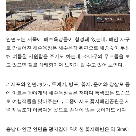
안면도는 서쪽에 해수욕장들이 형성돼 있는데, 해안 사구
로 만들어진 해수욕장은 해수욕장 뒤편으로 해송숲이 무성
해 여름철 시원함을 주기도 하는데, 소나무의 푸르름을 보
고 있으면 절로 상쾌함마저 느끼게 될 수도 있어 보인다.
기지포와 안면, 밧개, 두에기, 방포, 꽃지, 운여와 장삼포 등
에 이르는 10여개의 해수욕장들은 저마다 특색있는 모습으
로 여행객들을 맞아주는데, 그중에서도 꽃지해안공원은 저
녁의 낮조가 아름다운 곳으로 손색이 없는 곳이기도 하다.
충남 태안군 안면읍 광지길에 위치한 꽃지해변은 약 5km에