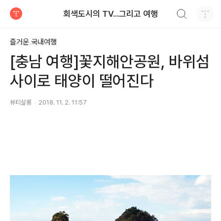
검색하기
회색도시의 TV...그리고 여행
티스토리
즐거운 국내여행
[충남 여행]꽃지해안공원, 바위섬
사이로 태양이 떨어진다
뷰티살롱
2018. 11. 2. 11:57