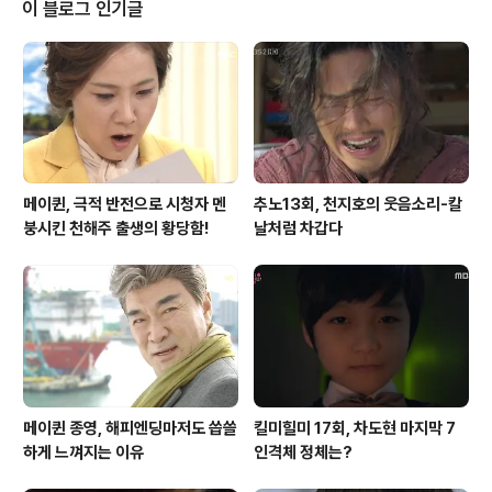
울에서도 풍천이란 단어를 쓰기도 하고 경기도에서도 풍천
이 블로그 인기글
이란 단어를 넣어 풍천장어를 판매한다는 식당들이 많으니
말이다. 풍천이란 다름아닌 바닷물과 강물이 만나는 지점
을 말하는 단어로, 전북 고창 선운사를 끼고 흐르는 선운천
이 만나는 주진천은 서해바다물이 들어오고 나가는 강이
다. 밀물에는 서해바다물이 차오르고 썰물때에는 주진천..
메이퀸, 극적 반전으로 시청자 멘
추노13회, 천지호의 웃음소리-칼
붕시킨 천해주 출생의 황당함!
날처럼 차갑다
메이퀸 종영, 해피엔딩마저도 씁쓸
킬미힐미 17회, 차도현 마지막 7
하게 느껴지는 이유
인격체 정체는?