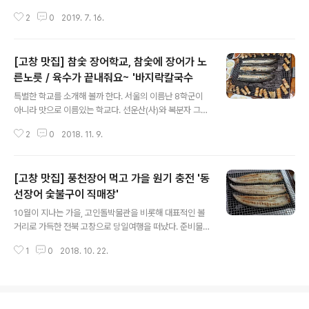
울 도심에서 근사한 장소에서 데이트를 즐길만한 곳이 반
람들 중에는 계획하지 않고 낯선 곳을 찾아가길 즐기는 사
포에 있습니다. 흔히 선상카페로 통하는 물위에 떠있는 카
2
0
2019. 7. 16.
람도 있을 듯하다. 물론 사전에 계획하지 않는다고 해서 무
페에서 사랑하는 사람과 함께 있다면 어떤 ..
작정 떠나는 것은 아니다. 최소한의 기간이나 혹은 장소까
지는 어느정도 염두해두고 여행을 떠난다. 단지 목적지만
[고창 맛집] 참숯 장어학교, 참숯에 장어가 노
을 정해놓고 어느 곳을 둘려야 할지를 고민하고 계획하지
않는다는 것 뿐이다. 뜻하지 않게 낯선 곳에서 특별함을 발
른노릇 / 육수가 끝내줘요~ '바지락칼국수
글 내용
견할 수 있다면 소소한 행복이 아닐런지 싶다. 그래서일까
특별한 학교를 소개해 볼까 한다. 서울의 이름난 8학군이
생각지도 않은 맛있는 음식점을 발견한다거나 혹은 카페
아니라 맛으로 이름있는 학교다. 선운산(사)와 복분자 그리
등을 접하게 되면 마음까지 설레게 된다. 신림역 인근은 많
고 장어로 대표할 수 있는 고장인 전북 고창에는 특별한 학
은 사람들로 붐비는 곳이다. 인근의 순대타운은 말할 것도
2
0
2018. 11. 9.
교가 있는데, '장어학교'라는 음식점이다. 지난 주말엔 단풍
없이 서울의 맛집순래 중 하나에 해당..
구경을 하기에 너무 좋은 날씨였는데, 스케줄이 맞아서 고
창을 찾았다. 고창의 선운사에서 보는 단풍은 경관이 화려
[고창 맛집] 풍천장어 먹고 가을 원기 충전 '동
하다. 특히 선운천 주위로 나무들이 저마다 다른 색깔을 내
는 모습에 쉴새없이 휴대폰과 들고있던 DSRL 카메라의 셔
선장어 숯불구이 직매장'
글 내용
터를 눌러대기도 했다. 하지만 언제나 느끼는 것이지만 직
10월이 지나는 가을, 고인돌박물관을 비롯해 대표적인 볼
접 눈으로 보는 것과 카메라의 앵글속에 잡힌 자연의 색감
거리로 가득한 전북 고창으로 당일여행을 떠났다. 준비물
은 너무도 차이가 많아 아쉬움이 들기도 하다. 자연의 변화
이라곤 그다지 없다시피 한 맨손으로 여분의 여비가 전부.
에 인간의 기술이란 참으로 작게만 느껴진다고 할까? 욕심
1
0
2018. 10. 22.
고창은 주진천을 따라 바닷물이 유입되는 곳에 위치해 있
일 뿐이다. 오후의 허기를 달래기..
어, 대표적인 먹거리로는 뭐니뭐니해도 풍어장어가 인기를
모은다. 전북고창이라 하고선 풍천이라고? 놀란 일도 아니
다. 어디 지명인지 풍천이란 단어가 익숙하기 때문이다. 서