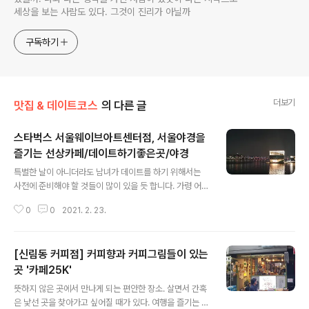
세상을 보는 사람도 있다. 그것이 진리가 아닐까
구독하기
더보기
맛집 & 데이트코스
의 다른 글
스타벅스 서울웨이브아트센터점, 서울야경을
즐기는 선상카페/데이트하기좋은곳/야경
글 내용
특별한 날이 아니더라도 남녀가 데이트를 하기 위해서는
사전에 준비해야 할 것들이 많이 있을 듯 합니다. 가령 어떤
음식을 먹을지 혹은 영화나 드라이브를 해야 하는 방향으
0
0
2021. 2. 23.
로 데이트를 할 것인지 하는 것들이죠. 흔히 연애를 처음 시
작할 때에는 보통 남자가 가야할 곳들을 탐색하는 게 일반
적인데, 인터넷을 검색해보고 혹은 아는 사람들에게 물어
[신림동 커피점] 커피향과 커피그림들이 있는
도 봐서 근사한 곳으로 안내하는 식이겠죠. 사귀는 진도에
따라서 깊게 사귀는 정도가 되면 남녀의 구분이 없이 가고
곳 '카페25K'
글 내용
싶은 곳을 찾기도 하고 먹고싶은 음식을 찾아가기도 하겠
뜻하지 않은 곳에서 만나게 되는 편안한 장소. 살면서 간혹
지요. 오늘은 데이트하기 좋은 곳을 소개해 볼까 합니다. 서
은 낯선 곳을 찾아가고 싶어질 때가 있다. 여행을 즐기는 사