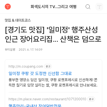
검색하기
회색도시의 TV...그리고 여행
티스토리
맛집 & 데이트코스
[경기도 맛집] '일미정' 행주산성
인근 장어요리집... 산책은 덤으로
뷰티살롱
2021. 6. 17. 14:09
http://m.coupang.com
광고
일미정 쿠팡 갓 도정한 신선함 그대로
풍부한 영양소 담은 일미정, 쿠팡 로켓프레시로 신선하게! 쫀
득한 찰기로 입맛 살리는 쌀, 쿠팡 로켓프레시로 만나보세요.
https://m.place.naver.com/restaurant/1071200010
광고
행주만리-국내산 장어덮밥전문