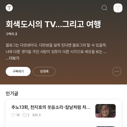
검색하기
티스토리
회색도시의 TV...그리고 여행
구독자
2
블로그는 다양성이다. 다양성을 잃게 된다면 블로그라 할 수 있을까.
나와 다른 생각을 가진 사람이 있듯이 다른 시각으로 세상을 보는 사
람도 있다. 그것이 진리가 아닐까
...더보기
구독하기
방명록
신고하기 레이어
열기
인기글
추노13회, 천지호의 웃음소리-칼날처럼 차갑
다
18
2
조회
4