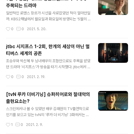
춘'은 단순하게 로맨스 장르의 작품이었다면 시선을 끌지
주목되는 드라마
못했을수도 있었을 듯하다. 시청하는가 아닌가 하는 것은
글 내용
시청자의 몫이니 좋고 나쁘고를 평가하기에 앞서 요즘에는
일반적인 로맨스 장르가 시선을 사로잡았던 적이 얼마만일
트랜드가 진부한 로맨스 장르가 인기를 끌지는 않는 시기
까. KBS2채널에서 월요일과 화요일에 방영되는 '5월의 청
이니 말이다. 그럼에도 드라마 '오월의 청춘'이라는 드라마
춘'이라는 드라마다. 한때 응팔 드라마가 인기를 몰아쳤던
작성시간
0
0
2021. 5. 20.
가 처음부터 눈길을 끌었던 까닭은 우리 현대사의 가장 큰
때가 있었다. 케이블 채널인 tvN에서 방영됐던 '응답하라
아픔이자 통곡의 시간으로 기록될 수 있..
시리즈'의 드라마였는데, 대체적으로 1980년 후반대의 대
중적인 문화와 결부된 레트로 로맨스라 해도 될법한 드라
jtbc 시지프스 1-2회, 한개의 세상이 아닌 멀
마에 해당한다. 헌데, KBS2 월화드라마로 방영되는 12부
티버스 세계의 공존
작 드라마인 '5월의 청춘'은 기존에 인기를 모았던 응팔 시
글 내용
리즈의 드라마와는 로맨스 부분에서는 교집합이 형성되지
조승우와 박신혜 두 남녀배우의 조합만으로도 주목을 받았
만 전혀 다른 유형의 드라마다. 정치적, 사회적 이슈들이 한
던 드라마 '시지프스'가 방송을 타기 시작했다. jtbc에서 방
데 모아져 있는 1980년의 광주의 모습을 담아내고 있다.
송되는 수목드라마인 '시지프스'는 우리가 살고 있는 세상
작성시간
0
0
2021. 2. 19.
가장 중심을 이루고 있는 것이 황희태(이도현)-김명희(고
이 전부가 아니다라는 멀티버스를 소재로 담고 있는 드라
민시)-이수찬(이상이)-이수련..
마에 속한다. 멀티버스라는 단어는 사실 생소한 말이기도
할 듯하다. 다중세계나 평행이론의 세상이 오히려 더 잘 이
[tvN 루카 더비기닝] 슈퍼히어로와 절대악의
해할 수 있을 법하다. 영화 '나비효과'를 통해서 평행이론이
출현요소는?
라는 것을 접하기도 했었는데, 어떤 사람의 특정한 결정에
글 내용
의해서 세상이 또다른 세상으로 분리될 수 있다는 것이기
스크린에서나 볼 수 있었던 배우 김래원의 TV출연작으로
도 하다. 매 순간마다 사람들은 결정의 순간에 있게 되는데,
인기를 모으고 있는 tvN의 '루카 더 비기닝' 3화에서는 흥
이런 결정들이 전혀 다른 세상을 만나게 된다는 다중세계
미로운 주제가 등장한 모습이다. 루카 프로젝트를 진행하
작성시간
1
0
2021. 2. 9.
이론일 듯 싶다. 쉽게 이해할 수 있는 영상이 하나 있는데,
는 류중원(안내상) 박사의 날선 학술대회 장면이다. 돌연변
국내에서도 인기를 끌었던 영..
이 혹은 진화, 어느 것으로 불리워도 보통사람과는 다른 능