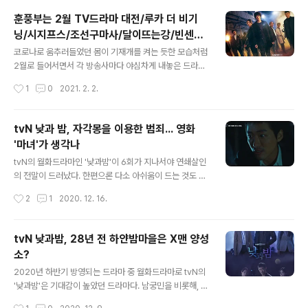
력치를 갖고 있다면 인간은 진화하는 것일까 아니면 진화
훈풍부는 2월 TV드라마 대전/루카 더 비기
된 것일까 하는 명제다. 드라마 '루카 더 비기닝'은 세상을
닝/시지프스/조선구마사/달이뜨는강/빈센조/
뒤바꿀 수 있는 능력을 갖고 쫓기는 지오(김래원)라는 특별
글 내용
마우스
한 능력을 가진 캐릭터를 중심으로 전개되는 SF 액션장르
코로나로 움추러들었던 몸이 기재개를 켜는 듯한 모습처럼
에 해당한다. 인간이 새처럼 날개를 갖게 된다면 하늘을 마
2월로 들어서면서 각 방송사마다 야심차게 내놓은 드라마
음대로 날아다닐 수 있을 것이고, 물고기처럼 아가미를 갖
들이 하나둘씩 모습을 보이며 시청자들을 끌어모을 것으로
작성시간
1
0
2021. 2. 2.
고 있다면 깊은 바다에서도 장시간 수영를 하며 생존할 수
보여진다. 가장 먼저 스타트를 알린 채널은 tvN이다. tvN
있을 것이다. 인간의 진화는 생..
의 월화드라마인 '루카 더비기닝'이 2월 첫주에 방영을 시
작하며 눈도장을 찍었다. 새롭게 방영되는 드라마들이 눈
tvN 낮과 밤, 자각몽을 이용한 범죄... 영화
길을 끄는 데에는 그만한 이유가 있을 법하다. 영화에서 주
'마녀'가 생각나
로 만났던 배우들이 대거 안방극장으로 몰려들었기 때문이
글 내용
기도 하다. 이름만 들어도 족히 10%대의 시청율을 보장해
tvN의 월화드라마인 '낮과밤'이 6회가 지나서야 연쇄살인
주는 배우들이 적잖게 포진돼 있다. 김래원, 조승우, 이승
의 전말이 드러났다. 한편으론 다소 아쉬움이 드는 것도 있
기, 감우성, 송중기, 박신혜, 김소현 등 쟁쟁한 배우들이 한
었고, 다른 한편으론 '이제서야 본편이 시작되는구나' 싶은
작성시간
2
1
2020. 12. 16.
꺼번에 안방극장으로 돌아왔다. 2월 방영을 시작하는 드라
속도감이 동시에 드러난 6회로 보인다. 그간 네번의 연쇄
마들의 유형은 크게 SF와 사극의..
살인은 예고살인이었고, 범인은 퍼즐게임을 즐기듯이 함축
적인 언어를 조합해서 살인이 벌어지는 장소와 날짜, 시간
tvN 낮과밤, 28년 전 하얀밤마을은 X맨 양성
등을 알려주기도 했었고, 피해자들이 생겨났다. 옥상에서
소?
스스로 몸을 던진 사람도 있었고, 물속에서 그대로 익사한
글 내용
피해자도 있었던 반면, 철로에 뛰어들었던 피해자도 발생
2020년 하반기 방영되는 드라마 중 월화드라마로 tvN의
했다. 헌데, 사건의 결말이 다소 맥이 풀리는 듯한 느낌이
'낮과밤'은 기대감이 높았던 드라마다. 남궁민을 비롯해, 김
들기도 하고, 석연찮은 부분들이 있어 긴장감에선 그다지
설현, 이청아 등의 주연배우들과 탄탄한 연기력을 받쳐주
작성시간