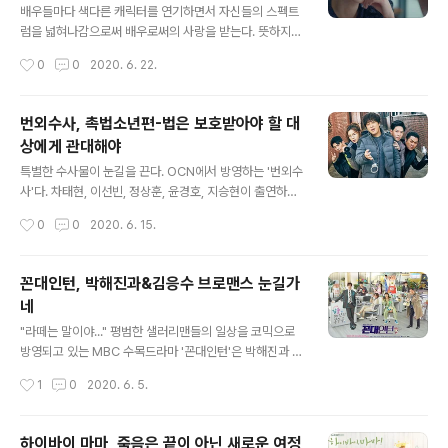
다는 것이 밝혀졌다. 최고 점수를 받은 인턴이 탈락하게 된
배우들마다 색다른 캐릭터를 연기하면서 자신들의 스펙트
데에는 경쟁 라면업체에 동시에 합격하게 돼 본인 스스로
럼을 넓혀나감으로써 배우로써의 사랑을 받는다. 뜻하지
가 합격을 취소했다고 전했다. 생각해보면 하나의 기업을
않게 엉뚱한 캐릭터가 배우들에겐 인생작이 되기도 하는
작성시간
0
0
2020. 6. 22.
유지하고 유지해나가는 데에 있어서 팀장이 눈엣가시처럼
데, 단 몇회 출연으로 주인공을 넘어서는 존재감을 과시하
보인다고 해서 실력도 안되는 사람들을 배치시킨다..
는 캐릭터로 성공하는 배우가 있기도 하다. 물론 시나리오
상에서 특색있는 캐릭터라는 점에서 눈길을 끌기도 하겠지
번외수사, 촉법소년편-법은 보호받아야 할 대
만 배우로써의 연기력을 무시할 수는 없다. 제목부터가 어
상에게 관대해야
색하고 자극적인 드라마 한편이 tvN에서 선을 보였다. 별
글 내용
그대의 인기배우인 김수현이 출연하는 드라마라는 점에선
특별한 수사물이 눈길을 끈다. OCN에서 방영하는 '번외수
어느정도의 스타성 인지도를 안고 갈 수도 있을 법한 '사이
사'다. 차태현, 이선빈, 정상훈, 윤경호, 지승현이 출연하는
코지만 괜찮아'라는 드라마다. 가진 거라고는 아무것도 없
수사물 '번외수사'는 하나의 수사라인으로 사건을 해결해
작성시간
0
0
2020. 6. 15.
는 말 그대로 흙수저인 문강태(김수현)과 아동문학계의 여
나가는 방식이 아닌 각기 다른 분야의 사람들로 구성된 캐
왕으로 굴림하고 있는 고문영(서예지)의 '사랑에 관한 조..
릭터들이 모여 하나의 사건을 해결해나간다는 형태를 띠고
있다. 이같은 형식은 새롭지는 않은데, 기존 방영된 'TE
꼰대인턴, 박해진과&김응수 브로맨스 눈길가
N'을 기억하는 시청자들이 적지 않을 거다. 미제의 사건을
네
각기 다른 방식으로 해결점을 향해 나아가며, 종국에는 각
글 내용
기 시작점을 달랐지만 사건의 종결점에선 세사람이 만나게
"라떼는 말이야..." 평범한 샐러리맨들의 일상을 코믹으로
되는 독특한 형태의 드라마로 기억된다. 차태현과 김선빈,
방영되고 있는 MBC 수목드라마 '꼰대인턴'은 박해진과 김
정상훈, 윤경호, 지승현 다섯사람으로 이뤄진 색다른 캐릭
응수 두 배우의 브로맨스가 돋보이는 작품이라 할만하다.
작성시간
1
0
2020. 6. 5.
터들의 조합은 기존에 방영된 'TEN'과는 사건의 해결방식
현실속에선 전혀 매칭이 되지 않는 부분도 상당부분을 차
이 전혀 다르지만 각기 다른 직..
지하고 있기는 하지만, 짧은 부분마다 직장인들의 애환이
그대로 재연되는 부분도 상당수다. 가열찰(박해진)은 옹골
하이바이 마마, 죽음은 끝이 아닌 새로운 여정