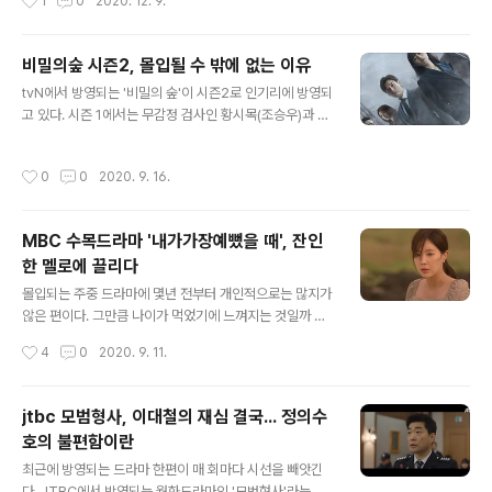
1
0
2020. 12. 9.
흡입력이 떨어졌다는 느낌이 강하다. 범인은 모든 것을 알
는 중견 배우들의 조합이 눈길가기도 했었다. 드라마 '낮과
고 있는 다름아닌 도정우(남궁민) 형..
밤'을 마주하게 된 시청자들은 어떤 느낌을 받게 될까. 범죄
드라마라는 점에서 살인추적극인 될지 아니면 미스테리한
비밀의숲 시즌2, 몰입될 수 밖에 없는 이유
범죄물이 될 것인지 기대감이 높았던 반면에 초반진행은
글 내용
tvN에서 방영되는 '비밀의 숲'이 시즌2로 인기리에 방영되
범죄드라마의 종합선물세트같다는 느낌이 강하게 와닿는
고 있다. 시즌 1에서는 무감정 검사인 황시목(조승우)과 정
다. 종합선물세트라는 의미는 해석하기 나름인데, 볼거리
의로운 경찰 한여진(배두나)를 통해서 숨겨져 있던 살인사
는 많고 기대되는 것들이 많다는 의미도 있겠지만 그에 반
건의 실체를 밝혀내면서 새로운 수사드라마의 모습으로 시
해 너무도 많은 것들이 얼기설기 엮여있어서 어디에 핀트
작성시간
0
0
2020. 9. 16.
청자들의 인기를 끌어모았다. 다시 찾아온 시즌2에서는 시
가 맞춰져야 할지 오리무중이라는 단점도 있을 수 있겠다.
즌1에 비해 판이 더 커진 모습이다. 단순히 하나의 살인사
28년전에 벌어졌던 하얀밤마을 화제사건이 드라마..
건이 아니라 하나둘씩 사건의 본 모습을 보여주는 형태로
MBC 수목드라마 '내가가장예뻤을 때', 잔인
찾아왔다. 해안도로의 변사체 발견이 시작점이 된 시즌2는
한 멜로에 끌리다
흡사 용의자가 손쉽게 빠져나갈 수 있는 데에는 전관예우
글 내용
라는 틀을 시작으로 검찰과 경찰의 수사권 조정 싸움이 될
몰입되는 주중 드라마에 몇년 전부터 개인적으로는 많지가
것으로 예상됐지만, 10회까지 이어지면서 거대한 힘의 집
않은 편이다. 그만큼 나이가 먹었기에 느껴지는 것일까 싶
단인 검찰과 경찰의 갈등구조인 수사권 조정을 두고 어떤
기도 하다. 최근에 방영되는 MBC의 수목드라마인 '내가
작성시간
4
0
2020. 9. 11.
사건이 일어지게 될지 모호하기만 보였던..
가장 예뻤을 때'는 우연찮게 시청하다 몰입되는 드라마 중
하나다. 처음부터는 그리 기대감이 높았던 것이 아닌 한편
의 멜로드라마쯤으로 생각하면서 큰 기대감이 들었던 것은
jtbc 모범형사, 이대철의 재심 결국... 정의수
아니었다. 학생과 교생, 잘나가는 재벌 2세에 도예가의 자
호의 불편함이란
식과 흙수저를 갖고 있는 가난한 여자의 만남, 잘생긴 형제
글 내용
에게 사랑받는 한 여자의 이야기가 '내가 가장 예뻤을 때'를
최근에 방영되는 드라마 한편이 매 회마다 시선을 빼앗긴
정의내릴 수 있을 법하다. 세라믹 아티스트를 꿈꾸는 미대
다. JTBC에서 방영되는 월화드라마인 '모범형사'라는 작