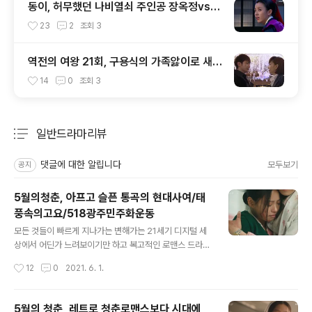
동이, 허무했던 나비열쇠 주인공 장옥정vs위
기의 긴장감 넘치던 동이의 정체
23
2
조회
3
역전의 여왕 21회, 구용식의 가족앓이로 새로
운 이야기가 시작되었다
14
0
조회
3
일반드라마리뷰
분류 전체보기
주요 글 목록
댓글에 대한 알립니다
모두보기
공지
5월의청춘, 아프고 슬픈 통곡의 현대사여/태
풍속의고요/518광주민주화운동
글 내용
모든 것들이 빠르게 지나가는 변해가는 21세기 디지털 세
상에서 어딘가 느려보이기만 하고 복고적인 로맨스 드라마
로 생각되는 드라마 한편이 있다. KBS2의 월화드라마인
작성시간
12
0
2021. 6. 1.
'오월의 청춘'이라는 드라마는 12부작으로 예정돼 있는 드
라마는 6월 1일 10회가 방영되면 마지막 2회를 남겨둔 상
태다. 레트로 감성이 흠뻑 배어나오는 드라마인 '오월의 청
5월의 청춘, 레트로 청춘로맨스보다 시대에