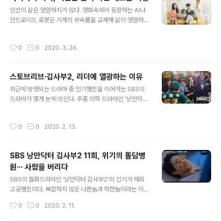
에서 마케팅영업팀으로 인턴생활을 했었는데, 이만식(김응
글 내용
인간의 삶은 영원하지가 않다. 영화속에서 등장하는 AI나
수)로부터 모진 수모를 받았던 과거사를 갖고 있다. 하지만
안드로이드 로봇은 기계의 부속품을 교체해 삶이 영원하도
시간이 지나서 두 사람의 입장은 180도 뒤바꿔 이만식은
록 할 수 있기는 하겠지만, 영원한 삶이란 것이 기계가 움직
자신이 다니던 회사에서 해고당하고, 준수식품 시니어 인
이거나 혹은 작동하는 것과는 다른 차원일 듯하다. 그렇기
턴으로 입사하게 됐다. 헌데, 마케팅영업팀의 팀장이 과거
작성시간
0
0
2020. 3. 26.
에 인간은 영원을 갈망하기도 한다. 중국의 진시황은 영원
자신이 무시하고 괄시했던 가열찬 인턴이다. 드라마에선
한 불로장생을 꿈을 꾸던 대표적인 황제였지만 인간의 생
가열찬 자신이 과거 겪었던 수모를 되갚아주..
명은 시간의 흐름앞에선 힘을 잃는다. 단지 어느 누가 더 오
스토브리브·김사부2, 리더에 열광하는 이유
래 살아가는가 혹은 더 짧은 생을 마감하는가의 차이가 있
글 내용
을 뿐이다. tvN의 '하이바이, 마마'는 단순히 재미있게 시청
최근에 방영되는 드라마 중 인기행진을 이어가는 SBS의
할 수 있는 드라마이기도 하겠지만, 등장하는 수많은 혼령
드라마가 몇개 눈에 뜨인다. 주중 의학 드라마인 '낭만닥터
(귀신)들의 사연들을 들여다보고 있노라면, 과연 사후세계
김사부2'와 금토드라마인 '스토브리그'라는 야구 드라마
는 존재하는가 하는 막연한 상념에 빠져들게 만든다. 동양
다. 흥미로운 부분은 이들 두편의 드라마가 보여주고 있는
작성시간
0
0
2020. 2. 13.
에서는 특히 사후세계에 대한 죄에 ..
의학과 야구라는 소재는 사실상 드라마속에선 그다지 세세
하게 보여지고 있지는 않다는 점이다. 먼저 야구드라마인
'스토브리그'에선 사실상 야구경기를 볼 수 없는 묘한 야구
SBS 낭만닥터 김사부2 11회, 위기의 돌담병
드라마다. 소재가 야구시즌을 주 무대로 한 것이 아니라 동
원··· 사람을 버리다
계 휴지기에 들어가 전략을 보강하는 일종의 정비기간을
글 내용
소재로 담았기 때문인데, 새로운 선수의 영입이나 전략분
SBS의 월화드라마인 '낭만닥터 김사부2'의 인기가 매회
석 등이 주 소재거리로 등장한다. 백승수(남궁민) 단장이
고공행진이다. 복잡하지 않은 나쁜놈과 착한놈이라는 이분
새롭게 부임하면서 드림즈라는 프로야구단을 재정비하는
법적인 대립구도를 갖고 있는 단순성을 갖고 있음에도 이
작성시간
0
0
2020. 2. 11.
모습이 그려지는데, 운영단의 오랜 패단들을 하나..
같은 인기를 누릴 수 있는 것은 무엇때문일까. 해답은 의외
로 간단명료하다. 돈과 재력이 전부인 요즘 세상에서 의사