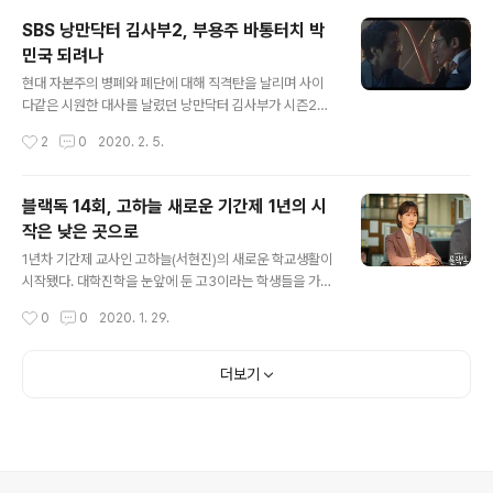
가 갖고 있어야 할 기본적인 도리를 다하는 닥터 부용주(한
SBS 낭만닥터 김사부2, 부용주 바통터치 박
석규)와 돌담병원 사람들의 행보 때문이 아닐까 싶다. 10회
민국 되려나
에서인가 수간호사인 오명심(진경)은 돌담병원이 적자라는
글 내용
박민국 교수의 말에 일갈을 날렸다. 적자때문에 사람들을
현대 자본주의 병폐와 폐단에 대해 직격탄을 날리며 사이
외면하고 시스템을 고치려 한다는 데에 강력하게 반대하며
다같은 시원한 대사를 날렸던 낭만닥터 김사부가 시즌2를
깨끗하게 병원문을 닫자는 것이었다. 환자를 사람으로 보
맞아 다시 돌아와 안방극장에서 높은 인기를 안고 있다. 다
작성시간
2
0
2020. 2. 5.
는 것이 아니라 돈으로 계산하는 격이니 병원이 있어야 하
르게 보는 시각에서는 달라질 것 없는 대립구도와 갈등이
는 존재이유가 없다는 얘기다. 병원이 필요한..
라는 소감도 나올 수 있는 게 SBS 월화드라마 '낭만닥터
김사부2'의 전개모습이라 할 수 있어 보인다. 신들린 듯한
블랙독 14회, 고하늘 새로운 기간제 1년의 시
외과수술실력을 갖춘 돌담병원의 김사부인 부용주(한석규)
작은 낮은 곳으로
와 강동주(유연석)과 윤서정(서현진) 두 남녀의 로맨스가
글 내용
뒤섞여있던 좌충우돌한 돌담병원의 긴박한 생과 사의 갈림
1년차 기간제 교사인 고하늘(서현진)의 새로운 학교생활이
길과 갈등들, 그리고 김사부와 대립의 끝장을 보여주었던
시작됐다. 대학진학을 눈앞에 둔 고3이라는 학생들을 가르
거대병원 본원의 병원장인 도윤완(최진호)과의 관계가 그
치는 교사들의 이야기를 다루고 있는 tvN의 '블랙독'은 평
작성시간
0
0
2020. 1. 29.
스란히 김사부2에서도 이어졌다. 마치 시즌1을 답습하는
범해 보이는 듯한 내용이겠지만 실상은 그렇지 않은 드라
듯한 갈등과 로맨스라는 관계에 있어서만큼은 그..
마이기도 하다. 평교사와 계약직 기간제라는 교사들의 직
업군을 두고 12회까지는 교사들간에 갈등과 대립이 이어
더보기
졌었다. 그 속에선 경쟁도 있었다. 결국에는 기간제라는 계
약직에 대해서 고하늘은 학생들이 '선생님'이라고 부르며
졸업에 대한 고마움과 대학으로 무사히 진학하게 된 것에
대해서 고마워하며 아쉬운 이별을 했었다. 그제서야 고하
늘은 선생이 됐다. 1년이라는 기간동안 아이들의 입시진학