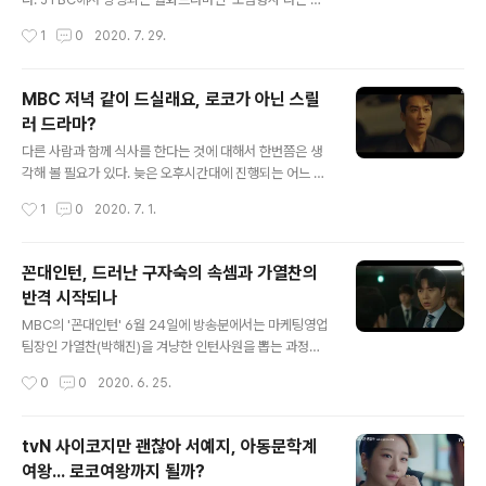
생이자 서환(지수)의 교생으로 시골학교에 오게 된 오예지
품이다. 살인사건을 중심으로 전개되는 드라마지만 흔히
작성시간
1
0
2020. 7. 29.
(임수향)은 어두운 과거를 갖고 있는 여자다. 경찰이었던
볼 수 있는 수사물과는 거리가 멀다. 모범형사에서도 형사
아버지를 살해한 엄마 김고운(김미..
와 검사가 등장하고 범인이 등장한다. 긴박하게 쫓고 쫓기
는 전개라기보다는 얼핏 보기에는 상당히 심플한 전개다.
MBC 저녁 같이 드실래요, 로코가 아닌 스릴
누가 범인이고 무죄인데도 범죄자로 둔갑돼 감옥에 수감돼
러 드라마?
있다는 것을 뻔히 알고 있는 작품이기에 상당히 평면적인
글 내용
전개라 할 수 있어 보인다. 경찰과 검찰 그리고 범인의 무죄
다른 사람과 함께 식사를 한다는 것에 대해서 한번쯤은 생
를 증명해내기라도 하듯이 언론이 가세해서 권력을 손맛을
각해 볼 필요가 있다. 늦은 오후시간대에 진행되는 어느 행
쥐고 있는 3요소가 다 모여있는 작품이다. 언론은 기사로
사에 참석하게 되면 대체적으로 저녁에 함께 나오는 경우
작성시간
1
0
2020. 7. 1.
대중의 심리를 파고들고, 경찰은 증거를 조작해서 사건의
도 있다. 아침일찍 시작하는 모임 역시 그러하다. 모든 행사
전모를 바꿔놓는다. 거기에 검찰은 잘못된 것..
에 음식이 함께 나오는 것은 아니지만 식사시간대에 근접
해 진행되는 행사들은 대체적으로 식사와 함께 진행되기
꼰대인턴, 드러난 구자숙의 속셈과 가열찬의
마련이다. 친구가 됐건 아니면, 오래된 지인이 되었건 다른
반격 시작되나
사람과 식사를 한다는 건 상당한 연인이 있다는 것과 같다.
글 내용
흔히 가족드라마에서 많이 볼 수 있는 장면이 있는데, 가족
MBC의 '꼰대인턴' 6월 24일에 방송분에서는 마케팅영업
들이 한자리에서 식사를 하는 저녁식사일 경우에는 단지
팀장인 가열찬(박해진)을 겨냥한 인턴사원을 뽑는 과정에
먹기위해서 밥을 먹지는 않는다. 회사에 출근하는 자식은
서 특혜논란에 대한 해명이 나왔다. 이태리(한지은)와 주윤
작성시간
0
0
2020. 6. 25.
낮동안의 일들에 대해서 이야기하기도 하고, 어른들은 동
수(노종현)을 합격시킨 경위가 밝혀졌다. 인사부장과 안상
네에서 일어났던 일들에 대해서도 가족들끼리..
종(손종학) 본부장은 각기 인턴사원을 채용하는 과정에서
가열찬이 점수를 적게 준 인턴사원들에게 후한 점수를 주
tvN 사이코지만 괜찮아 서예지, 아동문학계
며 마치 가열찬을 견제하는 듯한 모습이었지만, 참신한 아
여왕... 로코여왕까지 될까?
이디어와 톡톡 튀는 개성으로 두 사람에게 높은 점수를 줬
글 내용