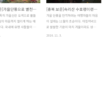
[충북 보은]가을단풍으로 별천지를 이룬 '속리산 법주사'
[충북 보은]속리산 수호령이련가 '보은 정이품송'
 특히 가을산은 오색으로 물들
가을 단풍을 만끽하려는 여행자들의 마음
들의 마음까지 열리게 하는 매
이 설레는 11월의 초순이다. 아침저녁으
다. 국내에 유명 사찰들이 위
로 쌀쌀한 기온이 마치 겨울이라도 성큼
는 곳은 대체적으로 국립공원과
다가온듯한 날씨지만 여전히 해가 중천에
.
2016. 11. 3.
어서 가을이면 단풍여행을 즐기
뜨는 오후가 되면 두꺼운 외투는 부담스
행객들로 부빈다. 사적 제503
런 날씨다. 씨알 굵은 대추로 이름난 충북
사는 대한불교조계종 제5교구
보은은 가을 단풍철을 맞아 전국에서 몰
3년에 의신 조사가 창건했다고
려드는 여행객들이 붐비는 지역이다. 그
주사라는 절 이름은 의신이 서
중에서도 보은 속리산 법주사의 가을절경
 불경을 나귀에 싣고 돌아와
은 빼놓을 수 없는 수려함을 뽐내는 곳이
물렀다는 설화에서 유래된 것이
기도 해서 가을이 되면 많은 사람들이 찾
법주사 경내로 들어서기도 전에
는다. 법주사를 배경으로 빨갛고 노랗게
아주는 건 화려하게 양껏 모
물들어있는 단풍을 감상하고 있으면 손에
고 있는 단풍나무들의 유혹이
들려있는 카메라의 셔터를 누르지 않을수
 맞아서 법주사를 찾았다. 속리
없을듯하다. 속리산국립공원을 찾게되면
원 산행을 즐기는 등산객들로
으례히 관광버스 안에서 눈에 띄는 나무