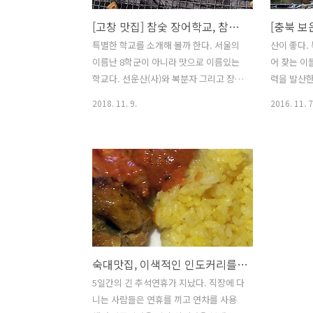
[고창 맛집] 참숯 장어학교, 참숯에 장어가 노른노릇 / 육수가 끝내줘요~ '바지락칼국수
특별한 학교를 소개해 볼까 한다. 서울의
산이 좋다.
이름난 8학군이 아니라 맛으로 이름있는
어 찾는 이
학교다. 선운산(사)와 복분자 그리고 장어
력을 발산한
로 대표할 수 있는 고장인 전북 고창에는
치하고 있
2018. 11. 9.
2016. 11. 7
특별한 학교가 있는데, '장어학교'라는 음
맞닿아 있
식점이다. 지난 주말엔 단풍구경을 하기
기 위한 여
에 너무 좋은 날씨였는데, 스케줄이 맞아
호인 법주
서 고창을 찾았다. 고창의 선운사에서 보
본사로 55
는 단풍은 경관이 화려하다. 특히 선운천
전한다. 법
주위로 나무들이 저마다 다른 색깔을 내
역으로부터
는 모습에 쉴새없이 휴대폰과 들고있던
이곳에 머
DSRL 카메라의 셔터를 눌러대기도 했다.
라 한다. 
하지만 언제나 느끼는 것이지만 직접 눈
초입부터 맞
숙대맛집, 이색적인 인도커리를 원해? '베나레스 숙대점'
으로 보는 것과 카메라의 앵글속에 잡힌
양을 뽐내
자연의 색감은 너무도 차이가 많아 아쉬
다. 가을을
5일간의 긴 추석연휴가 지났다. 직장에 다
움이 들기도 하다. 자연의 변화에 인간의
산 국립공
니는 사람들은 연휴를 끼고 연차를 사용