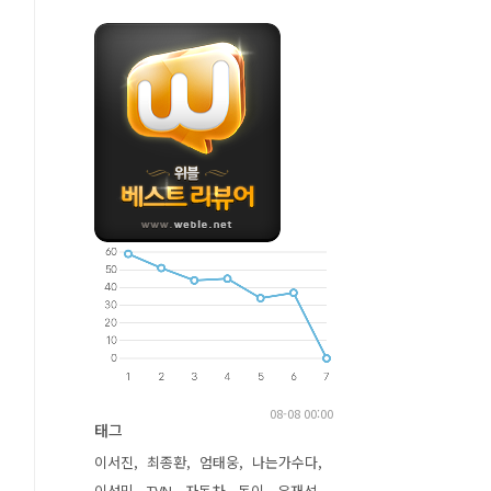
08-08 00:00
태그
이서진
최종환
엄태웅
나는가수다
이성민
TVN
자동차
동이
유재석