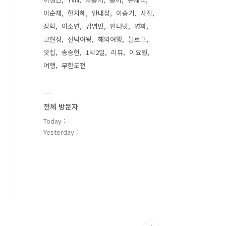
이순재
한지혜
안내상
이승기
사진
장혁
이소연
김명민
인터넷
영화
고현정
선덕여왕
해외여행
블로그
맛집
송승헌
1박2일
리뷰
이요원
여행
무한도전
전체 방문자
Today :
Yesterday :