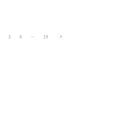
는 사람들로 붐볐다. 이곳 법
한그루가 스쳐 지나가듯 들어오고 속리산
의 비호 아래 8차례의 중수를
국립공원 주자창에 다다른다. 어디선가
본 듯한, 한..
3
4
···
19