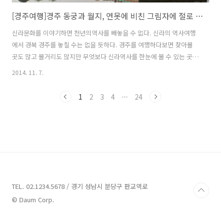
[경주여행]경주 동궁과 월지, 연못에 비친 그림자에 절로 걸음이 멈추는 곳
신라문화를 이야기하면 천년의역사를 빼놓을 수 없다. 신라의 역사여행
에서 경북 경주를 놓칠 수는 없을 듯하다. 경주를 여행하다보면 찾아볼
곳도 많고 볼거리도 많지만 무엇보다 신라역사를 한눈에 볼 수 있는 곳이
월성궁터일 듯 하다. 월성지구 유적지는 대표적인 관광지이기도 하지만
2014. 11. 7.
무엇보다 신라역사를 한눈에 바라볼 수 있는 다양한 문화유적지를 만날
수 있다는 게 특징이다. 그중에서도 가장 인상적인 곳은 어디일지 추천한
1
2
3
4
···
24
다면 바로 과거 안압지로 알려져 있는 동궁과 월지다. 문무왕 674년, 삼
국을 통일하고 국력이 강해지면서 궁궐도 커지게 되어 신라 왕궁의 별궁
이며, 태자가 거처하는 동궁으로 사용되었는데 이는 안압지 남쪽에 신라
궁인 월성이 있어 이곳까지 자연스럽게 커진 것으로 나라의 경사가 있을
때나 귀한 손님을 ..
TEL. 02.1234.5678 / 경기 성남시 분당구 판교역로
© Daum Corp.