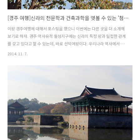
[경주 여행]신라의 천문학과 건축과학을 엿볼 수 있는 '첨성대'
이왕 경주여행에 대해서 포스팅을 했으니 이번에는 다른 곳을 더 소개해
보기로 하자. 경주 역사유적 월성지구에는 신라의 특정 왕과 밀접한 관계
를 갖고 있다고 할 수 있는데, 바로 선덕여왕이다. 우리나라 역사에서 최
초의 여왕이기도 한 선덕여왕의 업적을 찾아볼 수 있는 곳이 경주 역사유
2014. 11. 7.
적 월성지구내에 있는데, 월성왕궁터와 첨성대다. 월성은 신라의 왕궁으
로 드라마 '선덕여왕'에서도 명칭이 나왔던 바가 있어서 모르는 사람이
없을 것이라 여긴다. 최초의 여왕으로 신라를 다스렸던 선덕여왕은 고구
려와 백제를 통일시켜 삼한일통의 기틀을 만들기도 했는데, 현대에는 전
해지고 있지는 않지만 황룡사 9층목탑 또한 선덕여왕 제위시기에 축조되
었다고 한다. 석탑이 아닌 목탑으로 지어진 모습을 상상해 본다면 실로
그 모습이 장관이 아..