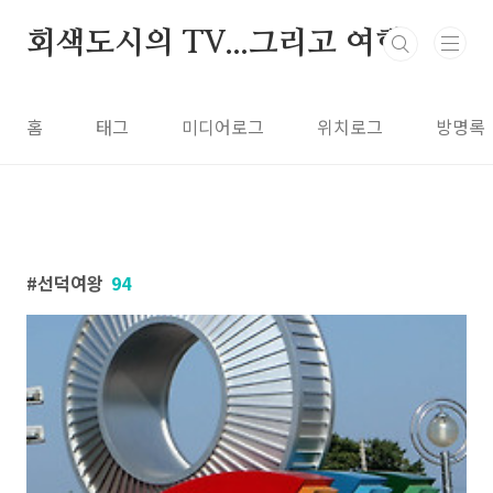
본문 바로가기
회색도시의 TV...그리고 여행
홈
태그
미디어로그
위치로그
방명록
선덕여왕
94