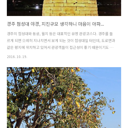
경주 첨성대 야경, 지진규모 생각하니 마음이 아파...
경주의 첨성대와 동궁, 월지 등은 대표적인 유명 관광코스다. 경주를 들
르게 되면 으례히 지나치면서 보게 되는 것이 첨성대일 터인데, 도로면과
같은 평지에 위치하고 있어서 관광객들이 접근성이 좋기 때문이기도 하
다. 첨성대는 반월성 동북쪽에 위치한 석조 건축물에 해당하며, 선덕여왕
2016. 10. 19.
때에 세워진 현존하는 동양 최고의 천문대로 알려져 있다. 국보 제31호
로 지정되었다. 362개의 화강암 벽돌을 사용해 원통형으로 축조된 건축
물이라고 하는데, 직접 일일히 세어보진 않았기에 화강암 벽돌이 몇개인
지는 정확하게 개인적으론 모른다. 높이가 9.17미터로 27층을 쌓았으며,
꼭대기에는 다시 우물 정(井) 모양의 2층 천장돌이 있다. 13층에서 15층
에 이르기까지 정남향의 네모난 문이 있고, 이 문의 아래로 12층이 있고
위..