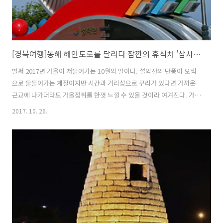
[경북여행]동해 해안도로를 달리다 잠깐의 휴식처 '삼사해상공원'
벌써 2017년 가을이 저물어가는 10월의 말이다. 설악산의 단풍이 오색
으로 물들어가는 계절이지만 시간과 거리상으로 무리가 있다면 가까운
근교에 나가더라도 가을정취를 한껏 느낄 수 있을 것이라 여겨진다. 가을
은 여행과 가장 어울리는 계절인 듯 보여지기도 하다. 얼마전 인기리에
2017. 10. 26.
방영됐던 tvN의 '도깨비'라는 드라마에서 단풍국으로 묘사됐던 캐나다
의 은행나무잎의 노란색이 유독 생각나는 계절이다. 2년 전인가 국내에
서 해안도로 드라이브 코스로는 손색이 없는 동해안을 돌았던 때가 떠오
른다. 강릉에서 포항까지 이어진 동해안 해안도로는 바다와 맞닿아있는
듯한 몽환의 풍경을 자랑하는 곳이기도 하다. 물론 빠르게 달리는 고속도
로가 오래가지는 못한다. 지방도로를 따라 드라이브를 하는지라 빠른 속
도로 지나갈 수는 없을 듯..